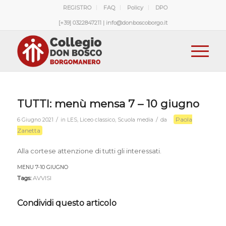
REGISTRO
FAQ
Policy
DPO
[+39] 0322847211 | info@donboscoborgo.it
TUTTI: menù mensa 7 – 10 giugno
Paola
/
/
6 Giugno 2021
in
LES
,
Liceo classico
,
Scuola media
da
Zanetta
Alla cortese attenzione di tutti gli interessati.
MENU 7-10 GIUGNO
Download
Tags:
AVVISI
Condividi questo articolo