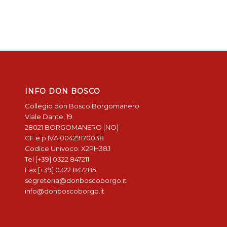
INFO DON BOSCO
Collegio don Bosco Borgomanero
Viale Dante, 19
28021 BORGOMANERO [NO]
CF e p.IVA 00429170038
Codice Univoco: X2PH38J
Tel [+39] 0322 847211
Fax [+39] 0322 847285
segreteria@donboscoborgo.it
info@donboscoborgo.it