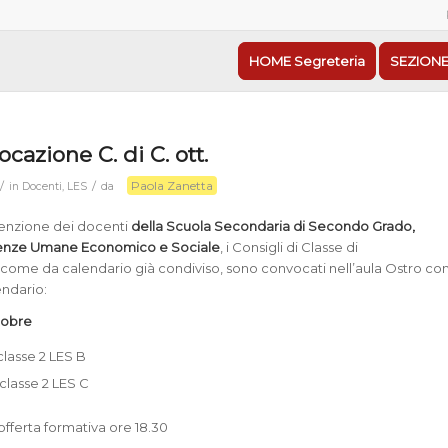
HOME Segreteria
SEZIONE
cazione C. di C. ott.
Paola Zanetta
/
/
in
Docenti
,
LES
da
tenzione dei docenti
della Scuola Secondaria di Secondo Grado,
ienze Umane Economico e Sociale
, i Consigli di Classe di
come da calendario già condiviso, sono convocati nell’aula Ostro co
endario:
tobre
 classe 2 LES B
 classe 2 LES C
fferta formativa ore 18.30