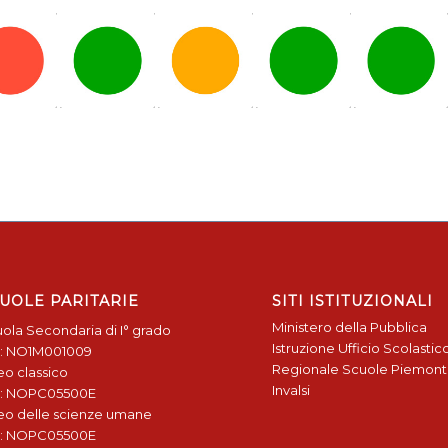
UOLE PARITARIE
SITI ISTITUZIONALI
Ministero della Pubblica
ola Secondaria di I° grado
Istruzione
Ufficio Scolastic
: NO1M001009
Regionale
Scuole Piemon
eo classico
Invalsi
: NOPC05500E
eo delle scienze umane
: NOPC05500E