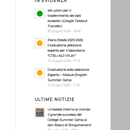
IN EVIDENZA
Istruzioni per il
trasferimento dei dati
scolastici (Google Takeout
Transfer)
30 Giugno 2026 - 19:49
Piano Estate 2025-2026:
Graduatoria selezione
esperto per il laboratorio
“CTRL+ALT+PLAY”
24 Giugno 2026 - 12:12
Graduatoria esito selezione
Esperto – Modulo English
Summer Camp
17 Giugno 2026 - 17:25
ULTIME NOTIZIE
Un’estate intorno al mondo:
il grande successo del
College Summer Camp al
don Bosco di Borgomanero!