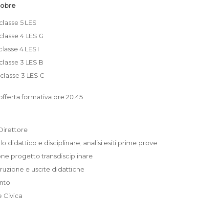
tobre
 classe 5 LES
 classe 4 LES G
 classe 4 LES I
 classe 3 LES B
 classe 3 LES C
fferta formativa ore 20.45
Direttore
ilo didattico e disciplinare; analisi esiti prime prove
ne progetto transdisciplinare
struzione e uscite didattiche
nto
 Civica