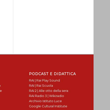
PODCAST E DIDATTICA
RAI | Rai Play Sound
o
RAI | Rai Scuola
te
RAI 2 | Alle otto della sera
RAI Radio 3 | Wikiradio
Archivio Istituto Luce
Google Cultural Institute