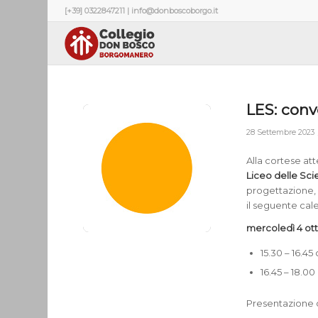
[+39] 0322847211 | info@donboscoborgo.it
LES: convo
28 Settembre 2023
Alla cortese at
Liceo delle Sc
progettazione, 
il seguente cal
mercoledì 4 ot
15.30 – 16.45
16.45 – 18.00
Presentazione o