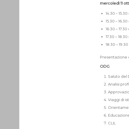
mercoledì 11 ot
14.30 – 15.30
15.30 – 16.30
16.30 – 17.30
17.30 – 18.30
18.30 – 19.30
Presentazione o
ODG
Saluto del 
Analisi prof
Approvazio
Viaggi di i
Orientame
Educazione
CLIL