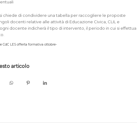
entuali
 si chiede di condividere una tabella per raccogliere le proposte
ngoli docenti relative alle attività di Educazione Civica, CLIL e
ni docente indicherà il tipo di intervento, il periodo in cui si effettua
to.
e CdC LES offerta formativa ottobre-
SCARICA IN FORMATO PDF
esto articolo