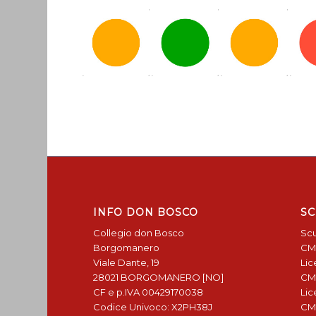
INFO DON BOSCO
SC
Collegio don Bosco
Scu
Borgomanero
CM
Viale Dante, 19
Lic
28021 BORGOMANERO [NO]
CM
CF e p.IVA 00429170038
Lic
Codice Univoco: X2PH38J
CM