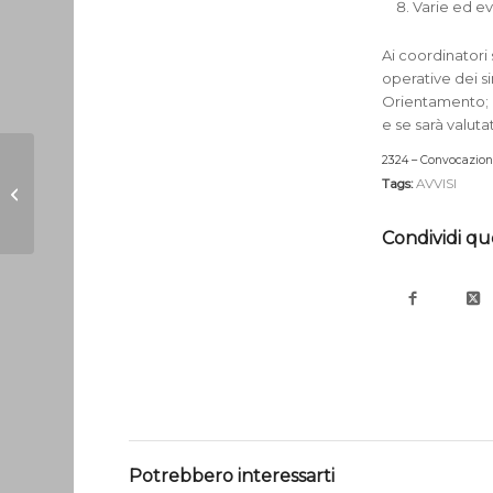
Varie ed ev
Ai coordinatori
operative dei si
Orientamento; og
e se sarà valuta
2324 – Convocazion
Una missione da
Tags:
AVVISI
vivere
Condividi qu
Potrebbero interessarti