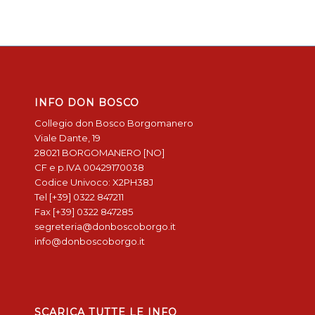
INFO DON BOSCO
Collegio don Bosco Borgomanero
Viale Dante, 19
28021 BORGOMANERO [NO]
CF e p.IVA 00429170038
Codice Univoco: X2PH38J
Tel [+39] 0322 847211
Fax [+39] 0322 847285
segreteria@donboscoborgo.it
info@donboscoborgo.it
SCARICA TUTTE LE INFO