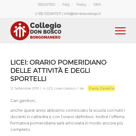
REGISTRO
FAQ
Policy
DPO
[+39] 0322847211 | info@donboscoborgo.it
LICEI: ORARIO POMERIDIANO
DELLE ATTIVITÀ E DEGLI
SPORTELLI
Paola Zanetta
/
/
12 Settembre 2019
in
LES
,
Liceo classico
da
Cari genitori,
anche quest’anno abbiamo cominciato la scuola con tutti i
docenti in cattedra e con l’orario definitivo. Inoltre l’offerta
formativa pomeridiana sarà articolata in modo ancora più
completo.