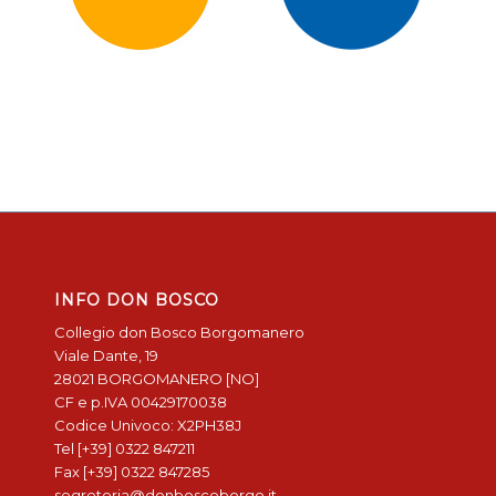
INFO DON BOSCO
Collegio don Bosco Borgomanero
Viale Dante, 19
28021 BORGOMANERO [NO]
CF e p.IVA 00429170038
Codice Univoco: X2PH38J
Tel [+39] 0322 847211
Fax [+39] 0322 847285
segreteria@donboscoborgo.it