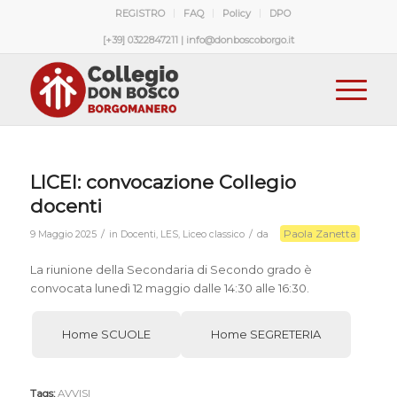
REGISTRO
FAQ
Policy
DPO
[+39] 0322847211 | info@donboscoborgo.it
LICEI: convocazione Collegio
docenti
Paola Zanetta
/
/
9 Maggio 2025
in
Docenti
,
LES
,
Liceo classico
da
La riunione della Secondaria di Secondo grado è
convocata lunedì 12 maggio dalle 14:30 alle 16:30.
Home SCUOLE
Home SEGRETERIA
Tags:
AVVISI