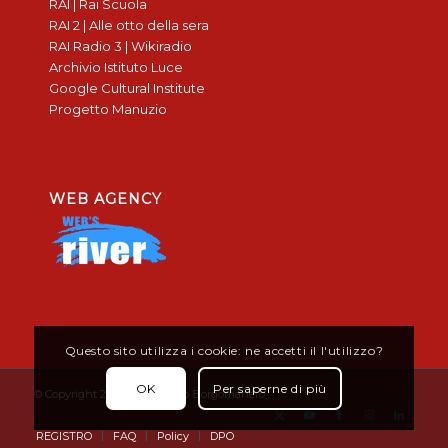
RAI | Rai Scuola
RAI 2 | Alle otto della sera
RAI Radio 3 | Wikiradio
Archivio Istituto Luce
Google Cultural Institute
Progetto Manuzio
WEB AGENCY
Questo sito utilizza i cookie: ne accetti il l'utilizzo?
OK
Per saperne di più
© Copyright 2019 - Don Bosco Borgomanero
REGISTRO
FAQ
Policy
DPO