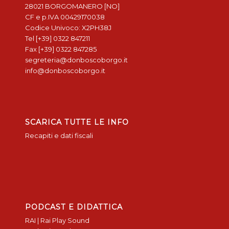
28021 BORGOMANERO [NO]
CF e p.IVA 00429170038
Codice Univoco: X2PH38J
Tel [+39] 0322 847211
Fax [+39] 0322 847285
segreteria@donboscoborgo.it
info@donboscoborgo.it
SCARICA TUTTE LE INFO
Recapiti e dati fiscali
PODCAST E DIDATTICA
RAI | Rai Play Sound