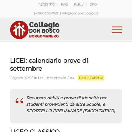
REGISTRO
FAQ
Policy
DPO
[+39] 0322847211 | info@donboscoborgo.it
LICEI: calendario prove di
settembre
Paola Zanetta
/
/
1 Agosto 2019
in
LES
,
Liceo classico
da
Recupero debiti e prove di idoneità per
studenti provenienti da altre Scuole) e
SPORTELLO PRELIMINARE (FACOLTATIVO)