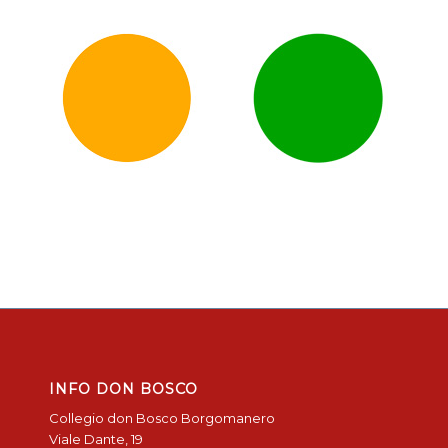
INFO DON BOSCO
Collegio don Bosco Borgomanero
Viale Dante, 19