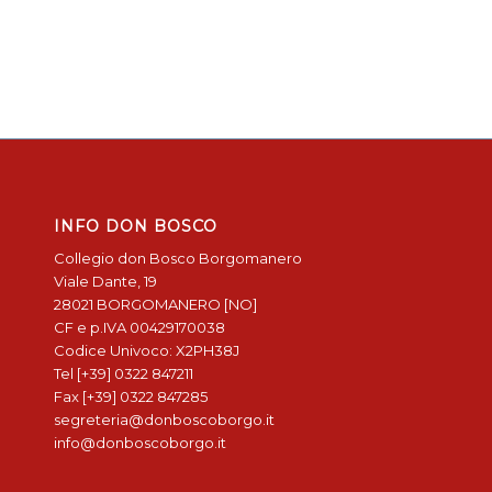
INFO DON BOSCO
Collegio don Bosco Borgomanero
Viale Dante, 19
28021 BORGOMANERO [NO]
CF e p.IVA 00429170038
Codice Univoco: X2PH38J
Tel [+39] 0322 847211
Fax [+39] 0322 847285
segreteria@donboscoborgo.it
info@donboscoborgo.it