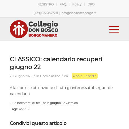
REGISTRO
FAQ
Policy
DPO
[+39] 0322847211 | info@donboscoborgo.it
CLASSICO: calendario recuperi
giugno 22
Paola Zanetta
/
/
21 Giugno 2022
in
Liceo classico
da
Alla cortese attenzione di tutti gli interessati il seguente
calendario
2122 Interventi di recupero giugno 22 Classico
Download
Tags:
AVVISI
Condividi questo articolo