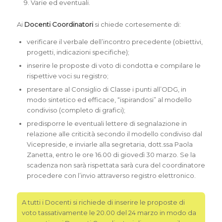
Varie ed eventuali.
Ai
Docenti Coordinatori
si chiede cortesemente di:
verificare il verbale dell’incontro precedente (obiettivi,
progetti, indicazioni specifiche);
inserire le proposte di voto di condotta e compilare le
rispettive voci su registro;
presentare al Consiglio di Classe i punti all’ODG, in
modo sintetico ed efficace, “ispirandosi” al modello
condiviso (completo di grafici);
predisporre le eventuali lettere di segnalazione in
relazione alle criticità secondo il modello condiviso dal
Vicepreside, e inviarle alla segretaria, dott.ssa Paola
Zanetta, entro le ore 16.00 di giovedì 30 marzo. Se la
scadenza non sarà rispettata sarà cura del coordinatore
procedere con l’invio attraverso registro elettronico.
A tutti i Docenti si richiede di inserire le proposte di
voto tassativamente le 20.00 del 24 marzo in modo da