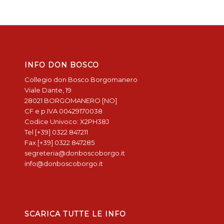
INFO DON BOSCO
Collegio don Bosco Borgomanero
Viale Dante, 19
28021 BORGOMANERO [NO]
CF e p.IVA 00429170038
Codice Univoco: X2PH38J
Tel [+39] 0322 847211
Fax [+39] 0322 847285
segreteria@donboscoborgo.it
info@donboscoborgo.it
SCARICA TUTTE LE INFO