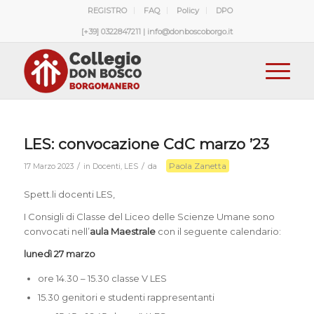
REGISTRO
FAQ
Policy
DPO
[+39] 0322847211 | info@donboscoborgo.it
LES: convocazione CdC marzo ’23
Paola Zanetta
/
/
17 Marzo 2023
in
Docenti
,
LES
da
Spett.li docenti LES,
I Consigli di Classe del Liceo delle Scienze Umane sono
convocati nell’
aula Maestrale
con il seguente calendario:
lunedì 27 marzo
ore 14.30 – 15.30 classe V LES
15.30 genitori e studenti rappresentanti