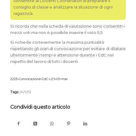
consentire ai Docenti Coordinatori di preparare il
consiglio di classe e analizzare la situazione di ogni
ragazzo/a.
Si ricorda che nella scheda di valutazione sono consentiti i
mezzi voti ma non è possibile inserire il voto 5,5.
Si richiede cortesemente la massima puntualità
rispettando gli orari di convocazione per evitare di dilatare
ulteriormente i tempi e attenzione durante i CdC nel
rispetto del lavoro di tutti i docenti.
2223-Convocazione-CdC-LES-05-mar
SCARICA DOCUMENTO IN
FORMATO PDF
Tags:
AVVISI
Condividi questo articolo