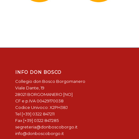
INFO DON BOSCO
Collegio don Bosco Borgomanero
Viale Dante, 19
28021 BORGOMANERO [NO]
CF e p.IVA 00429170038
Codice Univoco: X2PH38J
Tel [+39] 0322 847211
Fax [+39] 0322 847285
segreteria@donboscoborgo.it
info@donboscoborgo.it