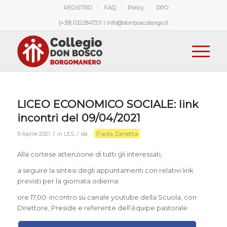
REGISTRO
FAQ
Policy
DPO
[+39] 0322847211 | info@donboscoborgo.it
LICEO ECONOMICO SOCIALE: link
incontri del 09/04/2021
Paola Zanetta
/
/
9 Aprile 2021
in
LES
da
Alla cortese attenzione di tutti gli interessati,
a seguire la sintesi degli appuntamenti con relativi link
previsti per la giornata odierna:
ore 17,00: incontro su canale youtube della Scuola, con
Direttore, Preside e referente dell’équipe pastorale: