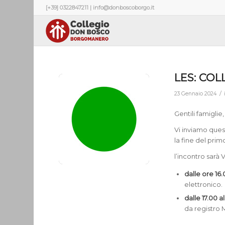
[+39] 0322847211 | info@donboscoborgo.it
LES: COL
/
23 Gennaio 2024
Gentili famiglie,
Vi inviamo que
la fine del pri
l’incontro sar
dalle ore 16.
elettronico.
dalle 17.00 a
da registro