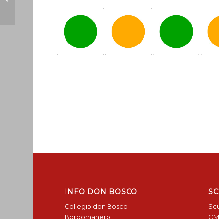
Bosco
INFO DON BOSCO
SC
Collegio don Bosco
Scu
Borgomanero
CM