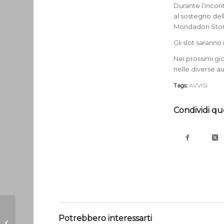
Durante l’incont
al sostegno dell
Mondadori Stor
Gli slot saranno
Nei prossimi gio
nelle diverse au
Tags:
AVVISI
Condividi qu
Gennaio è don
Potrebbero interessarti