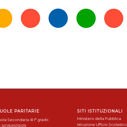
UOLE PARITARIE
SITI ISTITUZIONALI
Ministero della Pubblica
ola Secondaria di I° grado
Istruzione
Ufficio Scolastic
: NO1M001009