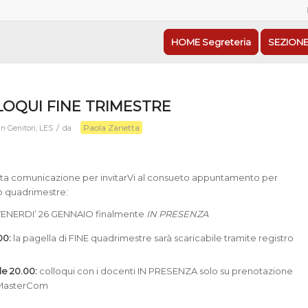
HOME Segreteria
SEZIONE
LOQUI FINE TRIMESTRE
Paola Zanetta
/
in
Genitori
,
LES
da
sta comunicazione per invitarVi al consueto appuntamento per
mo quadrimestre:
à VENERDI’ 26 GENNAIO finalmente
IN PRESENZA
00:
la pagella di FINE quadrimestre sarà scaricabile tramite registro
lle 20.00:
colloqui con i docenti IN PRESENZA solo su prenotazione
 MasterCom