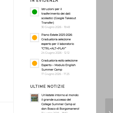
IN EVIDENZA
Istruzioni per il
trasferimento dei dati
scolastici (Google Takeout
Transfer)
30 Giugno 2026 - 19:49
Piano Estate 2025-2026:
Graduatoria selezione
esperto per il laboratorio
“CTRL+ALT+PLAY”
24 Giugno 2026 - 12:12
Graduatoria esito selezione
Esperto – Modulo English
Summer Camp
17 Giugno 2026 - 17:25
ULTIME NOTIZIE
Un’estate intorno al mondo:
il grande successo del
College Summer Camp al
don Bosco di Borgomanero!