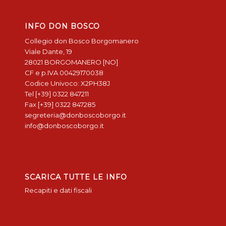
INFO DON BOSCO
Collegio don Bosco Borgomanero
Viale Dante, 19
28021 BORGOMANERO [NO]
CF e p.IVA 00429170038
Codice Univoco: X2PH38J
Tel [+39] 0322 847211
Fax [+39] 0322 847285
segreteria@donboscoborgo.it
info@donboscoborgo.it
SCARICA TUTTE LE INFO
Recapiti e dati fiscali