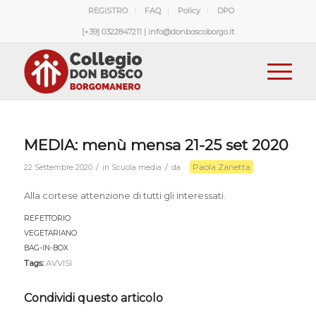
REGISTRO
FAQ
Policy
DPO
[+39] 0322847211 | info@donboscoborgo.it
MEDIA: menù mensa 21-25 set 2020
Paola Zanetta
/
/
22 Settembre 2020
in
Scuola media
da
Alla cortese attenzione di tutti gli interessati.
REFETTORIO
Download
VEGETARIANO
Download
BAG-IN-BOX
Download
Tags:
AVVISI
Condividi questo articolo