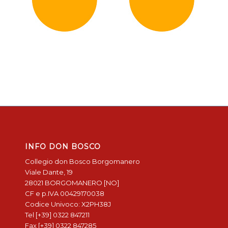
INFO DON BOSCO
Collegio don Bosco Borgomanero
Viale Dante, 19
28021 BORGOMANERO [NO]
CF e p.IVA 00429170038
Codice Univoco: X2PH38J
Tel [+39] 0322 847211
Fax [+39] 0322 847285