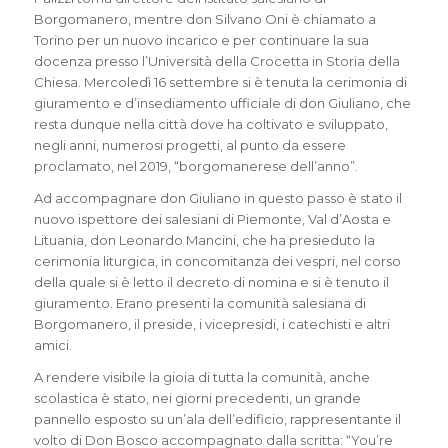
Borgomanero, mentre don Silvano Oni è chiamato a
Torino per un nuovo incarico e per continuare la sua
docenza presso l’Università della Crocetta in Storia della
Chiesa. Mercoledì 16 settembre si è tenuta la cerimonia di
giuramento e d’insediamento ufficiale di don Giuliano, che
resta dunque nella città dove ha coltivato e sviluppato,
negli anni, numerosi progetti, al punto da essere
proclamato, nel 2019, “borgomanerese dell’anno”.
Ad accompagnare don Giuliano in questo passo è stato il
nuovo ispettore dei salesiani di Piemonte, Val d’Aosta e
Lituania, don Leonardo Mancini, che ha presieduto la
cerimonia liturgica, in concomitanza dei vespri, nel corso
della quale si è letto il decreto di nomina e si è tenuto il
giuramento. Erano presenti la comunità salesiana di
Borgomanero, il preside, i vicepresidi, i catechisti e altri
amici.
A rendere visibile la gioia di tutta la comunità, anche
scolastica è stato, nei giorni precedenti, un grande
pannello esposto su un’ala dell’edificio, rappresentante il
volto di Don Bosco accompagnato dalla scritta: “You’re