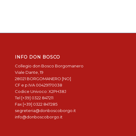
INFO DON BOSCO
Collegio don Bosco Borgomanero
Viale Dante, 19
28021 BORGOMANERO [NO]
CF e p.IVA 00429170038
Codice Univoco: X2PH38J
Tel [+39] 0322 847211
Fax [+39] 0322 847285
segreteria@donboscoborgo.it
info@donboscoborgo.it