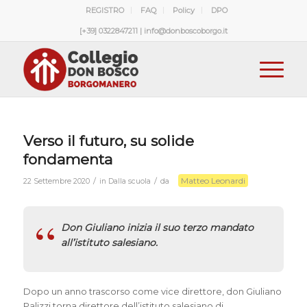
REGISTRO
FAQ
Policy
DPO
[+39] 0322847211 | info@donboscoborgo.it
Verso il futuro, su solide
fondamenta
Matteo Leonardi
/
/
22 Settembre 2020
in
Dalla scuola
da
Don Giuliano inizia il suo terzo mandato
all’istituto salesiano.
Dopo un anno trascorso come vice direttore, don Giuliano
Palizzi torna direttore dell’istituto salesiano di