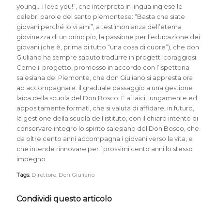
young… I love you!”, che interpreta in lingua inglese le
celebri parole del santo piemontese: “Basta che siate
giovani perché io vi ami”, a testimonianza dell’eterna
giovinezza di un principio, la passione per l’educazione dei
giovani (che è, prima di tutto “una cosa di cuore”), che don
Giuliano ha sempre saputo tradurre in progetti coraggiosi.
Come il progetto, promosso in accordo con l’ispettoria
salesiana del Piemonte, che don Giuliano si appresta ora
ad accompagnare: il graduale passaggio a una gestione
laica della scuola del Don Bosco. È ai laici, lungamente ed
appositamente formati, che si valuta di affidare, in futuro,
la gestione della scuola dell’istituto, con il chiaro intento di
conservare integro lo spirito salesiano del Don Bosco, che
da oltre cento anni accompagna i giovani verso la vita, e
che intende rinnovare per i prossimi cento anni lo stesso
impegno.
Tags:
Direttore
,
Don Giuliano
Condividi questo articolo