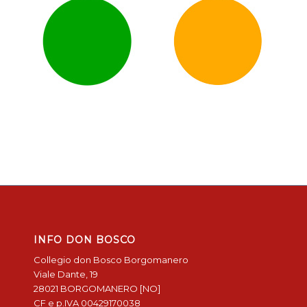
INFO DON BOSCO
Collegio don Bosco Borgomanero
Viale Dante, 19
28021 BORGOMANERO [NO]
CF e p.IVA 00429170038