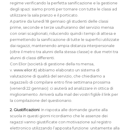
regime verificando la perfetta sanificazione e la gestione
degli spazi: siamo pronti per tornare con tutte le classi ad
utilizzare la sala pranzo e il porticato.
A partire da lunedì 18 gennaio gli studenti delle classi
prime, seconde e terze usufruiranno del servizio mensa
con orari scaglionati, riducendo quindi i tempi di attesa e
permettendo la sanificazione di tutte le superfici utilizzate
dai ragazzi, mantenendo ampia distanza interpersonale
(oltre il metro tra alunni della stessa classe) e due metri tra
alunni di classi differenti.
Con Elior (società di gestione della ns mensa,
v.
www.elior.it
) abbiamo elaborato un sistema di
valutazione di qualità del servizio, che chiediamo a
ragazze/o di compilare entro fine settimana prossima
(venerdì 22 gennaio): ci aiuterà ad analizzare in ottica di
miglioramento. Arriverà sulla mail dei vostri figli/e il link per
la compilazione del questionario.
2. Giustificazioni
In risposta alle domande giunte alla
scuola in questi giorni ricordiamo che le assenze dei
ragazzi vanno giustificate con motivazione sul registro
elettronico utilizzando l’apposita funzione: unitamente alla