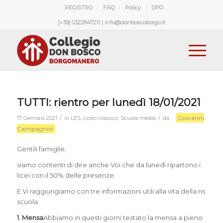
REGISTRO
FAQ
Policy
DPO
[+39] 0322847211 | info@donboscoborgo.it
TUTTI: rientro per lunedì 18/01/2021
Giovanni
/
/
17 Gennaio 2021
in
LES
,
Liceo classico
,
Scuola media
da
Campagnoli
Gentili famiglie,
siamo contenti di dire anche Voi che da lunedì ripartono i
licei con il 50% delle presenze.
E Vi raggiungiamo con tre informazioni utili alla vita della ns
scuola:
1.
M
ensa
Abbiamo in questi giorni testato la mensa a pieno