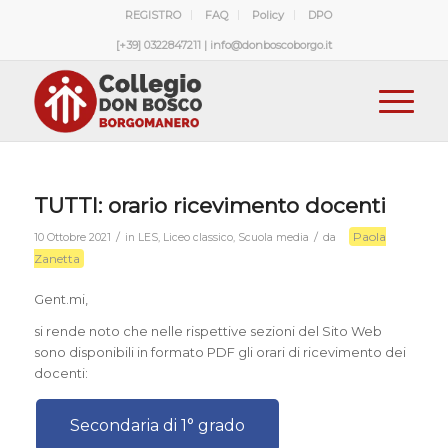
REGISTRO
FAQ
Policy
DPO
[+39] 0322847211 | info@donboscoborgo.it
TUTTI: orario ricevimento docenti
Paola
/
/
10 Ottobre 2021
in
LES
,
Liceo classico
,
Scuola media
da
Zanetta
Gent.mi,
si rende noto che nelle rispettive sezioni del Sito Web
sono disponibili in formato PDF gli orari di ricevimento dei
docenti:
Secondaria di 1° grado