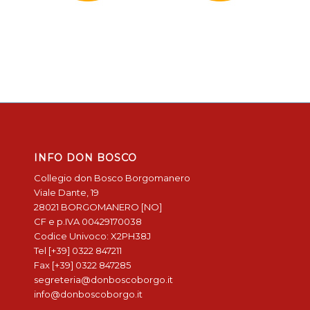
INFO DON BOSCO
Collegio don Bosco Borgomanero
Viale Dante, 19
28021 BORGOMANERO [NO]
CF e p.IVA 00429170038
Codice Univoco: X2PH38J
Tel [+39] 0322 847211
Fax [+39] 0322 847285
segreteria@donboscoborgo.it
info@donboscoborgo.it