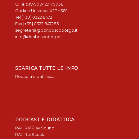
CF e p.IVA 00429170038
Codice Univoco: X2PH38J
Tel [+39] 0322 847211
Fax [+39] 0322 847285
segreteria@donboscoborgo.it
info@donboscoborgo.it
SCARICA TUTTE LE INFO
Recapiti e dati fiscali
PODCAST E DIDATTICA
RAI | Rai Play Sound
RAI | Rai Scuola