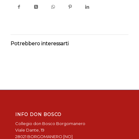
Potrebbero interessarti
INFO DON BOSCO
Collegio don Bosco Borgomanero
Viale Dante, 19
28021 BORGOMANERO [NO]