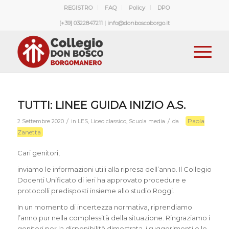
REGISTRO
FAQ
Policy
DPO
[+39] 0322847211 | info@donboscoborgo.it
TUTTI: LINEE GUIDA INIZIO A.S.
Paola
/
/
2 Settembre 2020
in
LES
,
Liceo classico
,
Scuola media
da
Zanetta
Cari genitori,
inviamo le informazioni utili alla ripresa dell’anno. Il Collegio
Docenti Unificato di ieri ha approvato procedure e
protocolli predisposti insieme allo studio Roggi.
In un momento di incertezza normativa, riprendiamo
l’anno pur nella complessità della situazione. Ringraziamo i
genitori per la disponibilità dimostrata, i suggerimenti e le