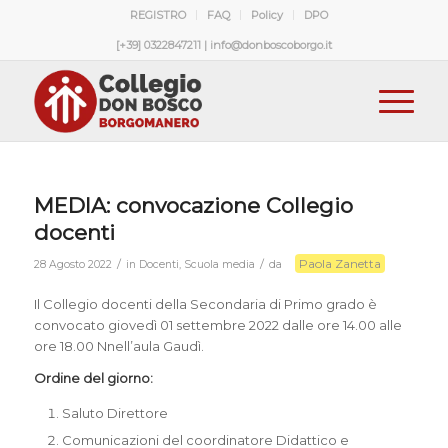
REGISTRO
FAQ
Policy
DPO
[+39] 0322847211 | info@donboscoborgo.it
MEDIA: convocazione Collegio
docenti
Paola Zanetta
/
/
28 Agosto 2022
in
Docenti
,
Scuola media
da
Il Collegio docenti della Secondaria di Primo grado è
convocato giovedì 01 settembre 2022 dalle ore 14.00 alle
ore 18.00 Nnell’aula Gaudì.
Ordine del giorno:
Saluto Direttore
Comunicazioni del coordinatore Didattico e