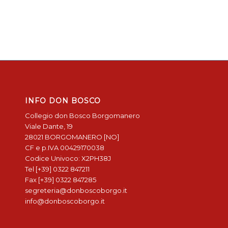
INFO DON BOSCO
Collegio don Bosco Borgomanero
Viale Dante, 19
28021 BORGOMANERO [NO]
CF e p.IVA 00429170038
Codice Univoco: X2PH38J
Tel [+39] 0322 847211
Fax [+39] 0322 847285
segreteria@donboscoborgo.it
info@donboscoborgo.it