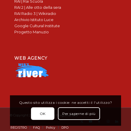
RAI | Rai Scuola
RAI 2 | Alle otto della sera
RAI Radio 3 | Wikiradio
Archivio Istituto Luce
Google Cultural Institute
Progetto Manuzio
WEB AGENCY
Questo sito utilizza i cookie: ne accetti il l'utilizzo?
OK
Per saperne di più
© Copyright 2019 - Don Bosco Borgomanero
REGISTRO
FAQ
Policy
DPO