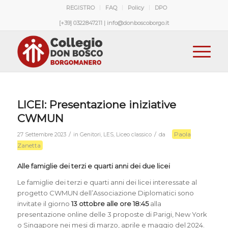
REGISTRO
FAQ
Policy
DPO
[+39] 0322847211 | info@donboscoborgo.it
LICEI: Presentazione iniziative
CWMUN
Paola
/
/
27 Settembre 2023
in
Genitori
,
LES
,
Liceo classico
da
Zanetta
Alle famiglie dei terzi e quarti anni dei due licei
Le famiglie dei terzi e quarti anni dei licei interessate al
progetto CWMUN dell’Associazione Diplomatici sono
invitate il giorno
13 ottobre alle ore 18:45
alla
presentazione online delle 3 proposte di Parigi, New York
o Singapore nei mesi di marzo, aprile e maggio del 2024.