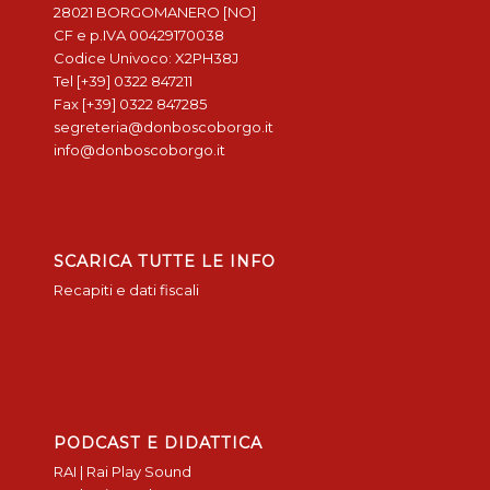
28021 BORGOMANERO [NO]
CF e p.IVA 00429170038
Codice Univoco: X2PH38J
Tel [+39] 0322 847211
Fax [+39] 0322 847285
segreteria@donboscoborgo.it
info@donboscoborgo.it
SCARICA TUTTE LE INFO
Recapiti e dati fiscali
PODCAST E DIDATTICA
RAI | Rai Play Sound