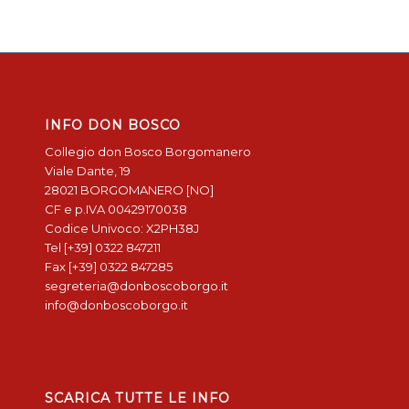
INFO DON BOSCO
Collegio don Bosco Borgomanero
Viale Dante, 19
28021 BORGOMANERO [NO]
CF e p.IVA 00429170038
Codice Univoco: X2PH38J
Tel [+39] 0322 847211
Fax [+39] 0322 847285
segreteria@donboscoborgo.it
info@donboscoborgo.it
SCARICA TUTTE LE INFO