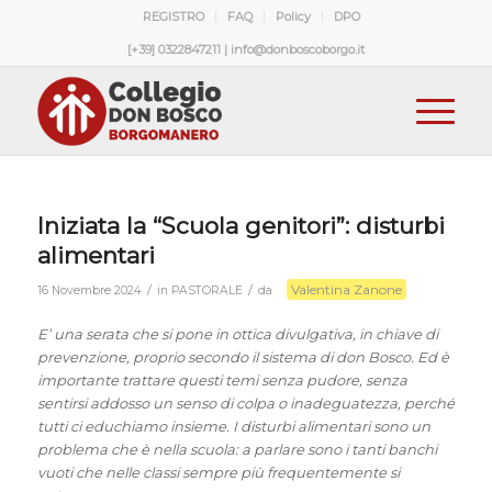
REGISTRO
FAQ
Policy
DPO
[+39] 0322847211 | info@donboscoborgo.it
Iniziata la “Scuola genitori”: disturbi
alimentari
Valentina Zanone
/
/
16 Novembre 2024
in
PASTORALE
da
E’ una serata che si pone in ottica divulgativa, in chiave di
prevenzione, proprio secondo il sistema di don Bosco. Ed è
importante trattare questi temi senza pudore, senza
sentirsi addosso un senso di colpa o inadeguatezza, perché
tutti ci educhiamo insieme. I disturbi alimentari sono un
problema che è nella scuola: a parlare sono i tanti banchi
vuoti che nelle classi sempre più frequentemente si