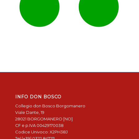
INFO DON BOSCO
Collegio don Bosco Borgomanero
Viale Dante, 19
28021 BORGOMANERO [NO]
CF e p.IVA 00429170038
Codice Univoco: X2PH38J
Tel [+39] 0322 847211