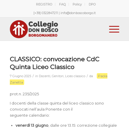
REGISTRO
FAQ
Policy
DPO
[+39] 0322847211 | info@donboscoborgo.it
CLASSICO: convocazione CdC
Quinta Liceo Classico
Paola
/
/
7 Giugno 2025
in
Docenti
,
Genitori
,
Liceo classico
da
Zanetta
prot.n. 235/2025
I docenti della classe quinta del liceo classico sono
convocati nell’aula Ponente con il
seguente calendario:
venerdì 13 giugno
, dalle ore 13.15: correzione collegiale