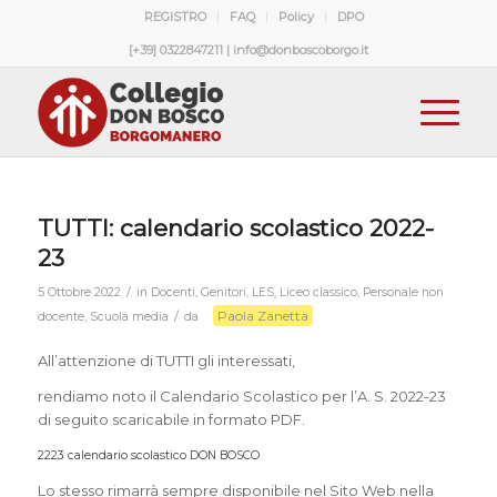
REGISTRO
FAQ
Policy
DPO
[+39] 0322847211 | info@donboscoborgo.it
TUTTI: calendario scolastico 2022-
23
/
5 Ottobre 2022
in
Docenti
,
Genitori
,
LES
,
Liceo classico
,
Personale non
Paola Zanetta
/
docente
,
Scuola media
da
All’attenzione di TUTTI gli interessati,
rendiamo noto il Calendario Scolastico per l’A. S. 2022-23
di seguito scaricabile in formato PDF.
2223 calendario scolastico DON BOSCO
Download
Lo stesso rimarrà sempre disponibile nel Sito Web nella