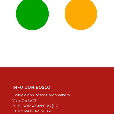
INFO DON BOSCO
Collegio don Bosco Borgomanero
Viale Dante, 19
28021 BORGOMANERO [NO]
CF e p.IVA 00429170038