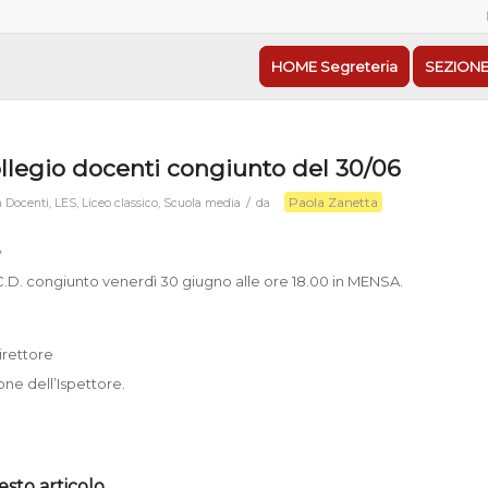
HOME Segreteria
SEZIONE
llegio docenti congiunto del 30/06
Paola Zanetta
/
n
Docenti
,
LES
,
Liceo classico
,
Scuola media
da
,
C.D. congiunto venerdì 30 giugno alle ore 18.00 in MENSA.
irettore
ne dell’Ispettore.
esto articolo