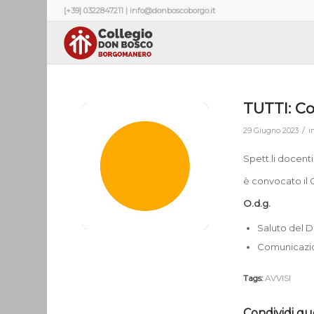
[+39] 0322847211 | info@donboscoborgo.it
TUTTI: Co
/
29 Giugno 2023
i
Spett.li docenti
è convocato il 
O.d.g.
Saluto del D
Comunicazio
Tags:
AVVISI
Condividi qu