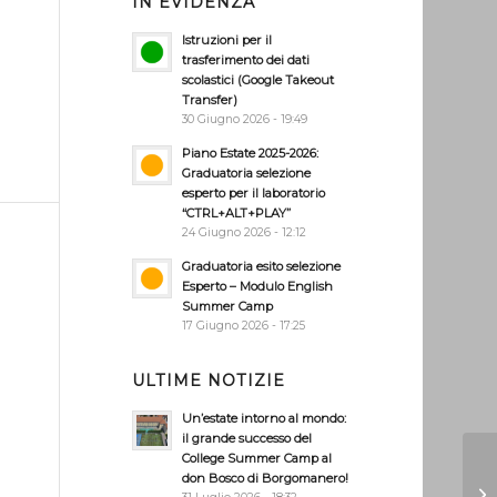
IN EVIDENZA
Istruzioni per il
trasferimento dei dati
scolastici (Google Takeout
Transfer)
30 Giugno 2026 - 19:49
Piano Estate 2025-2026:
Graduatoria selezione
esperto per il laboratorio
“CTRL+ALT+PLAY”
24 Giugno 2026 - 12:12
Graduatoria esito selezione
Esperto – Modulo English
Summer Camp
17 Giugno 2026 - 17:25
ULTIME NOTIZIE
Un’estate intorno al mondo:
il grande successo del
College Summer Camp al
don Bosco di Borgomanero!