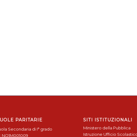
UOLE PARITARIE
SITI ISTITUZIONALI
Ministero della Pubblica
ola Secondaria di I° grado
Istruzione
Ufficio Scolastic
: NO1M001009