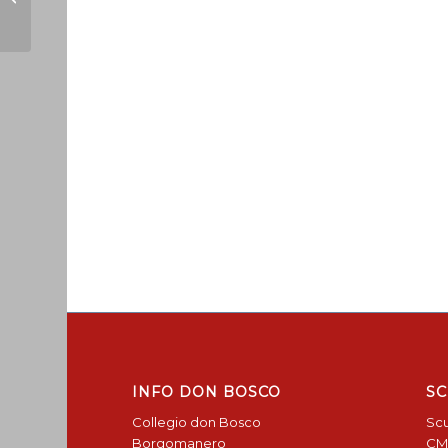
28/06
INFO DON BOSCO
SC
Collegio don Bosco
Scu
Borgomanero
CM