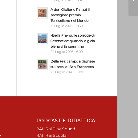
31 Luglio 2026 - 18:32
A don Giuliano Palizzi il
prestigioso premio
Torricellano nel Mondo
31 Luglio 2026 - 18:30
«Bella Fra» sulle spiagge di
Cesenatico: quando la gioia
piena si fa cammino
24 Luglio 2026 - 6:00
Bella Fra: campo a Gignese
sui passi di San Francesco
22 Luglio 2026 - 19:01
PODCAST E DIDATTICA
RAI | Rai Play Sound
o
RAI | Rai Scuola