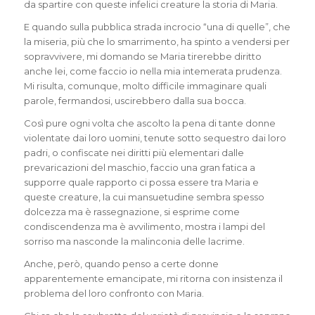
da spartire con queste infelici creature la storia di Maria.
E quando sulla pubblica strada incrocio “una di quelle”, che
la miseria, più che lo smarrimento, ha spinto a vendersi per
sopravvivere, mi domando se Maria tirerebbe diritto
anche lei, come faccio io nella mia intemerata prudenza.
Mi risulta, comunque, molto difficile immaginare quali
parole, fermandosi, uscirebbero dalla sua bocca.
Così pure ogni volta che ascolto la pena di tante donne
violentate dai loro uomini, tenute sotto sequestro dai loro
padri, o confiscate nei diritti più elementari dalle
prevaricazioni del maschio, faccio una gran fatica a
supporre quale rapporto ci possa essere tra Maria e
queste creature, la cui mansuetudine sembra spesso
dolcezza ma è rassegnazione, si esprime come
condiscendenza ma è avvilimento, mostra i lampi del
sorriso ma nasconde la malinconia delle lacrime.
Anche, però, quando penso a certe donne
apparentemente emancipate, mi ritorna con insistenza il
problema del loro confronto con Maria.