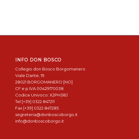
INFO DON BOSCO
Collegio don Bosco Borgomanero
Viale Dante, 19
28021 BORGOMANERO [NO]
CF e p.IVA 00429170038
Codice Univoco: X2PH38J
Tel [+39] 0322 847211
Fax [+39] 0322 847285
segreteria@donboscoborgo.it
info@donboscoborgo.it