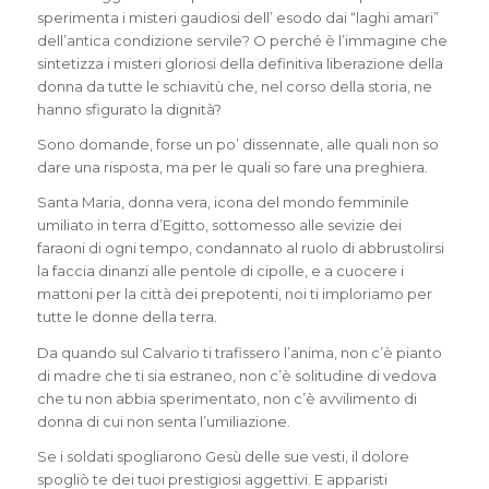
sperimenta i misteri gaudiosi dell’ esodo dai “laghi amari”
dell’antica condizione servile? O perché è l’immagine che
sintetizza i misteri gloriosi della definitiva liberazione della
donna da tutte le schiavitù che, nel corso della storia, ne
hanno sfigurato la dignità?
Sono domande, forse un po’ dissennate, alle quali non so
dare una risposta, ma per le quali so fare una preghiera.
Santa Maria, donna vera, icona del mondo femminile
umiliato in terra d’Egitto, sottomesso alle sevizie dei
faraoni di ogni tempo, condannato al ruolo di abbrustolirsi
la faccia dinanzi alle pentole di cipolle, e a cuocere i
mattoni per la città dei prepotenti, noi ti imploriamo per
tutte le donne della terra.
Da quando sul Calvario ti trafissero l’anima, non c’è pianto
di madre che ti sia estraneo, non c’è solitudine di vedova
che tu non abbia sperimentato, non c’è avvilimento di
donna di cui non senta l’umiliazione.
Se i soldati spogliarono Gesù delle sue vesti, il dolore
spogliò te dei tuoi prestigiosi aggettivi. E apparisti