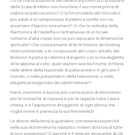
Chi sa che la soubrette del varietà di provincia o la soprano
della Scala di Milano non invochino il suo nome prima di
esibirsi sul palcoscenico? O la fotomodella del rotocalco
per adulti e la campionessa di pattini a rotelle non ne
avvertano il fascino sovrumano? O che la violinista della
filarmonica di Filadelfia e l’entraineuse di un locale
notturno d’alta classe non ne percepiscano la dimensione
spirituale? Che cosa pensano di lei le hostess dei boeing
intercontinentali, o le componenti del corpo di ballo del
Bolscioi? A parte la catenina d’argento con la medaglietta
di lei appesa al collo, quali reazioni suscita il nome di Maria
nelle atlete della Nazionale di pallacanestro in giro per il
mondo, o nelle presentatrici della televisione, o nelle
eleganti protagoniste dei salotti letterari?
Maria, insomma, è buona solo come punto di riferimento
per le monache di clausura e per le ragazze tutte casa e
chiesa, o è l’aspirazione struggente di ogni donna che
voglia vivere in pienezza la sua femminilità?
Le donne della terra la guardano con tenerezza perché
nella sua vita terrena ha riassunto i misteri dolorosi di tutte
le loro soggezioni? O perché è il simbolo eloquente di chi