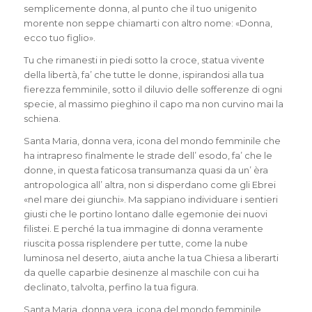
semplicemente donna, al punto che il tuo unigenito
morente non seppe chiamarti con altro nome: «Donna,
ecco tuo figlio».
Tu che rimanesti in piedi sotto la croce, statua vivente
della libertà, fa’ che tutte le donne, ispirandosi alla tua
fierezza femminile, sotto il diluvio delle sofferenze di ogni
specie, al massimo pieghino il capo ma non curvino mai la
schiena.
Santa Maria, donna vera, icona del mondo femminile che
ha intrapreso finalmente le strade dell’ esodo, fa’ che le
donne, in questa faticosa transumanza quasi da un’ èra
antropologica all’ altra, non si disperdano come gli Ebrei
«nel mare dei giunchi». Ma sappiano individuare i sentieri
giusti che le portino lontano dalle egemonie dei nuovi
filistei. E perché la tua immagine di donna veramente
riuscita possa risplendere per tutte, come la nube
luminosa nel deserto, aiuta anche la tua Chiesa a liberarti
da quelle caparbie desinenze al maschile con cui ha
declinato, talvolta, perfino la tua figura.
Santa Maria, donna vera, icona del mondo femminile