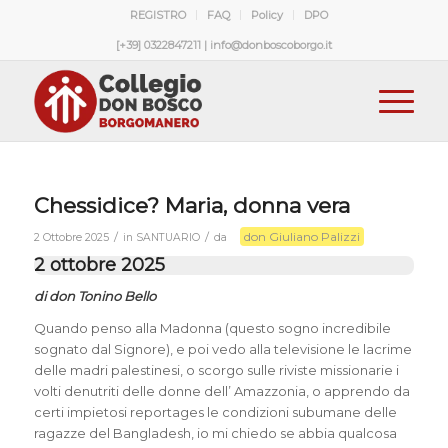
REGISTRO
FAQ
Policy
DPO
[+39] 0322847211 | info@donboscoborgo.it
Chessidice? Maria, donna vera
don Giuliano Palizzi
/
/
2 Ottobre 2025
in
SANTUARIO
da
2 ottobre 2025
di don Tonino Bello
Quando penso alla Madonna (questo sogno incredibile
sognato dal Signore), e poi vedo alla televisione le lacrime
delle madri palestinesi, o scorgo sulle riviste missionarie i
volti denutriti delle donne dell’ Amazzonia, o apprendo da
certi impietosi reportages le condizioni subumane delle
ragazze del Bangladesh, io mi chiedo se abbia qualcosa