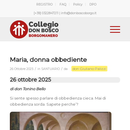
REGISTRO
FAQ
Policy
DPO
[+39] 0322847211 | info@donboscoborgo.it
Maria, donna obbediente
don Giuliano Palizzi
/
/
26 Ottobre 2025
in
SANTUARIO
da
26 ottobre 2025
di don Tonino Bello
Si sente spesso parlare di obbedienza cieca. Mai di
obbedienza sorda. Sapete perche’?