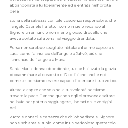
abbandonata a lui liberamente ed è entrata nell’ orbita
della
storia della salvezza con tale coscienza responsabile, che
l’angelo Gabriele ha fatto ritorno in cielo recando al
Signore un annuncio non meno gioioso di quello che
aveva portato sulla terra nel viaggio di andata.
Forse non sarebbe sbagliato intitolare il primo capitolo di
Luca come l’annuncio dell’angelo a Jahvé, più che
l’annuncio dell’ angelo a Maria.
Santa Maria, donna obbediente, tu che hai avuto la grazia
di «camminare al cospetto di Dio», fa’ che anche noi,
come te, possiamo essere capaci di «cercare il suo volto».
Aiutaci a capire che solo nella sua volontà possiamo
trovare la pace. E anche quando egli ci provoca a saltare
nel buio per poterlo raggiungere, liberaci dalle vertigini
del
vuoto e donaci la certezza che chi obbedisce al Signore
non si schianta al suolo, come in un pericoloso spettacolo