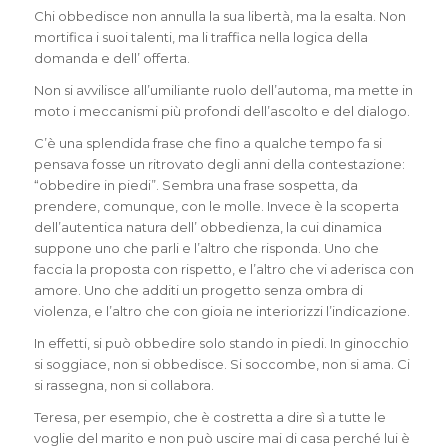
Chi obbedisce non annulla la sua libertà, ma la esalta. Non
mortifica i suoi talenti, ma li traffica nella logica della
domanda e dell’ offerta.
Non si avvilisce all’umiliante ruolo dell’automa, ma mette in
moto i meccanismi più profondi dell’ascolto e del dialogo.
C’è una splendida frase che fino a qualche tempo fa si
pensava fosse un ritrovato degli anni della contestazione:
“obbedire in piedi”. Sembra una frase sospetta, da
prendere, comunque, con le molle. Invece è la scoperta
dell’autentica natura dell’ obbedienza, la cui dinamica
suppone uno che parli e l’altro che risponda. Uno che
faccia la proposta con rispetto, e l’altro che vi aderisca con
amore. Uno che additi un progetto senza ombra di
violenza, e l’altro che con gioia ne interiorizzi l’indicazione.
In effetti, si può obbedire solo stando in piedi. In ginocchio
si soggiace, non si obbedisce. Si soccombe, non si ama. Ci
si rassegna, non si collabora.
Teresa, per esempio, che è costretta a dire sì a tutte le
voglie del marito e non può uscire mai di casa perché lui è