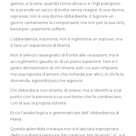
geloso, e la sera, quando torna ubriaco e i figli piangono,
lei si prende un sacco di botte senza reagire, è una donna
repressa, non è una donna obbediente. Il Signore un
giorno certamente la compenserà, ma non per la sua virtù,
bensì per i patimenti sofferti.
L’obbedienza, insomma, non è inghiottire un sopruso, ma
è fare un’ esperienza di libertà.
Non è silenzio rassegnato di fronte alle vessazioni, ma è
accoglimento gaudio so di un piano superiore. Non è il
gesto dimissionario di chi rimane solo coi suoi rimpianti,
ma una risposta d’amore che richiede per altro, in chi fa la
domanda, signorilità più che signoria.
Chi obbedisce non smette di volere, ma si identifica a tal
punto con la persona a cui vuoI bene che fa combaciare,
con la sua, la propria volontà.
Ecco l’analisi logica e grammaticale dell’ obbedienza di
Maria.
Questa splendida creatura non si è lasciata espropriare
della sua libertà neppure dal creatore. Ma dicendo” sì”, si è