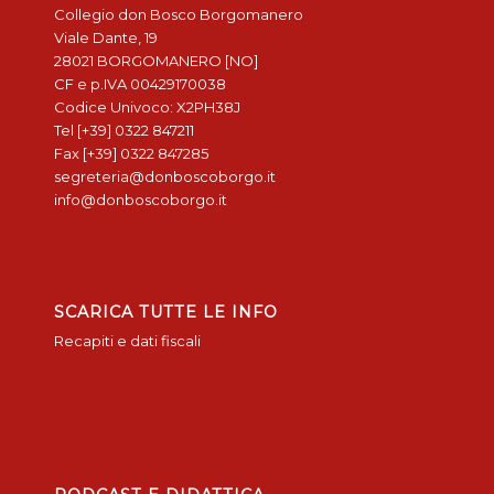
Collegio don Bosco Borgomanero
Viale Dante, 19
28021 BORGOMANERO [NO]
CF e p.IVA 00429170038
Codice Univoco: X2PH38J
Tel [+39] 0322 847211
Fax [+39] 0322 847285
segreteria@donboscoborgo.it
info@donboscoborgo.it
SCARICA TUTTE LE INFO
Recapiti e dati fiscali