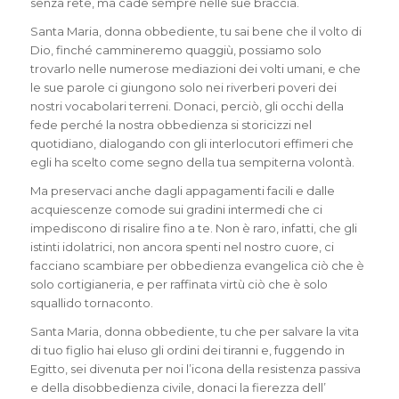
senza rete, ma cade sempre nelle sue braccia.
Santa Maria, donna obbediente, tu sai bene che il volto di
Dio, finché cammineremo quaggiù, possiamo solo
trovarlo nelle numerose mediazioni dei volti umani, e che
le sue parole ci giungono solo nei riverberi poveri dei
nostri vocabolari terreni. Donaci, perciò, gli occhi della
fede perché la nostra obbedienza si storicizzi nel
quotidiano, dialogando con gli interlocutori effimeri che
egli ha scelto come segno della tua sempiterna volontà.
Ma preservaci anche dagli appagamenti facili e dalle
acquiescenze comode sui gradini intermedi che ci
impediscono di risalire fino a te. Non è raro, infatti, che gli
istinti idolatrici, non ancora spenti nel nostro cuore, ci
facciano scambiare per obbedienza evangelica ciò che è
solo cortigianeria, e per raffinata virtù ciò che è solo
squallido tornaconto.
Santa Maria, donna obbediente, tu che per salvare la vita
di tuo figlio hai eluso gli ordini dei tiranni e, fuggendo in
Egitto, sei divenuta per noi l’icona della resistenza passiva
e della disobbedienza civile, donaci la fierezza dell’