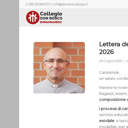
[+39] 0322847211 | info@donboscoborgo.it
Lettera d
2026
/
29 Giugno 2026
i
Carissimi/e,
un saluto cordial
Mentre le nostre
Ragazzi, esami,
composizione d
I processi di c
servizio educa
esodale
; si las
modellati; per 