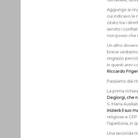
Aggiungo ai ri
cui indicavo l
citato tra i dir
servito i confra
non posso che r
Un altro dovero
breve vedranno
ringrazio perc
in questi anni 
Riccardo Friger
Passiamo dai ri
La prima richie
Degiorgi, che ne
S. Maria Ausili
inizierà il suo 
religiose e CEP 
l’Ispettoria, i
Una seconda rich