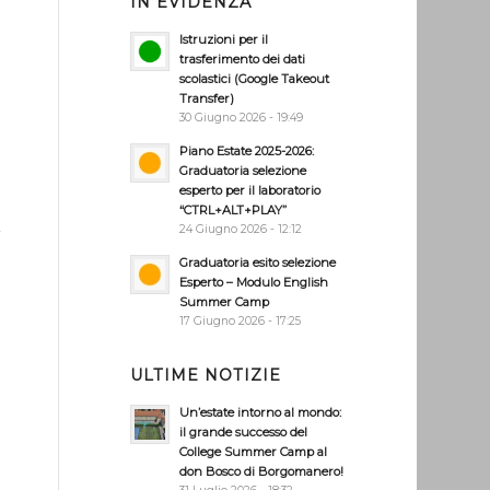
IN EVIDENZA
e
Istruzioni per il
trasferimento dei dati
scolastici (Google Takeout
Transfer)
30 Giugno 2026 - 19:49
Piano Estate 2025-2026:
Graduatoria selezione
esperto per il laboratorio
“CTRL+ALT+PLAY”
24 Giugno 2026 - 12:12
i
Graduatoria esito selezione
Esperto – Modulo English
Summer Camp
17 Giugno 2026 - 17:25
ULTIME NOTIZIE
Un’estate intorno al mondo:
il grande successo del
College Summer Camp al
don Bosco di Borgomanero!