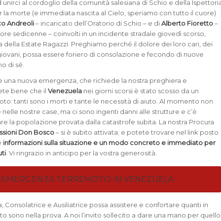
d unirci al cordoglio della comunità salesiana di Schio e della Ispettori
r la morte (e immediata nascita al Cielo, speriamo con tutto il cuore)
co Andreoli
– incaricato dell’Oratorio di Schio – e di
Alberto Fioretto
–
re sedicenne – coinvolti in un incidente stradale giovedì scorso,
a della Estate Ragazzi. Preghiamo perché il dolore dei loro cari, dei
i giovani, possa essere foriero di consolazione e fecondo di nuove
o di sé.
ne una nuova emergenza, che richiede la nostra preghiera e
pete bene che il
Venezuela
nei giorni scorsi è stato scosso da un
oto: tanti sono i morti e tante le necessità di aiuto. Al momento non
e nelle nostre case, ma ci sono ingenti danni alle strutture e c’è
are la popolazione provata dalla catastrofe subita. La nostra Procura
ssioni Don Bosco
– si è subito attivata; e potete trovare nel link posto
e
informazioni sulla situazione e un modo concreto e immediato per
uti
. Vi ringrazio in anticipo per la vostra generosità.
EMERGENZA TERREMOTO IN VENEZUELA
, Consolatrice e Ausiliatrice possa assistere e confortare quanti in
sono nella prova. A noi l’invito sollecito a dare una mano per quello