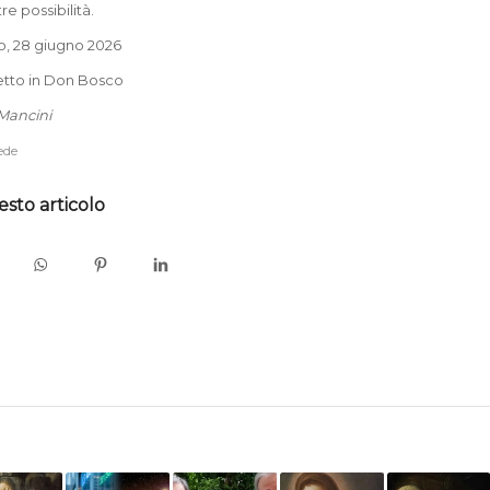
re possibilità.
o, 28 giugno 2026
etto in Don Bosco
Mancini
fede
esto articolo