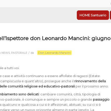
HOME Santuario
ell’Ispettore don Leonardo Mancini: giugno
Don Leonardo Mancini
/
n
NEWS
,
PASTORALE
da
e a tutti voi.
 case e attività continuano a essere affollate di ragazzi (Estate
 campiscuola e quant’altro), prosegue anche il
rinnovamento della
elle comunità religiose ed educativo-pastorali
per il prossimo anno.
ambiamento sono delicati
: cambiare comunità, città, tipologia di
tivo-pastorale, è comunque e sempre un piccolo o grande
passaggio
cia qualcuno e qualcosa a cui si è affezionati, abituati, su cui ci si è
andare verso un nuovo orizzonte almeno in parte ignoto. La