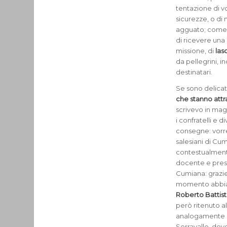
tentazione di v
sicurezze, o di 
agguato; come è 
di ricevere una
missione, di
las
da pellegrini, 
destinatari.
Se sono delicat
che stanno attr
scrivevo in mag
i confratelli e 
consegne: vorrei
salesiani di Cum
contestualment
docente e presid
Cumiana: grazie 
momento abbiam
Roberto Battist
però ritenuto 
analogamente a 
Serravalle, dov