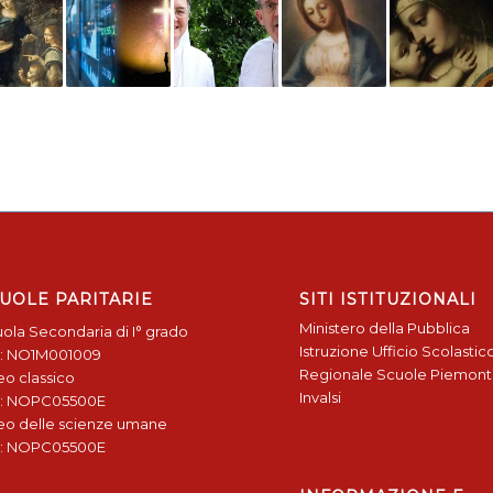
UOLE PARITARIE
SITI ISTITUZIONALI
Ministero della Pubblica
ola Secondaria di I° grado
Istruzione
Ufficio Scolastic
: NO1M001009
Regionale
Scuole Piemon
eo classico
Invalsi
: NOPC05500E
eo delle scienze umane
: NOPC05500E