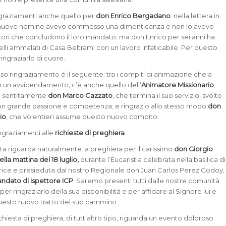
ngraziamenti anche quello per
don Enrico Bergadano
: nella lettera in
e nuove nomine avevo commesso una dimenticanza e non lo avevo
ettori che concludono il loro mandato; ma don Enrico per sei anni ha
telli ammalati di Casa Beltrami con un lavoro infaticabile. Per questo
ingraziarlo di cuore.
so ringraziamento è il seguente: tra i compiti di animazione che a
 un avvicendamento, c’è anche quello dell’
Animatore Missionario
;
iò sentitamente
don Marco Cazzato
, che termina il suo servizio, svolto
con grande passione e competenza; e ringrazio allo stesso modo
don
io
, che volentieri assume questo nuovo compito.
ngraziamenti alle
richieste di preghiera
.
sta riguarda naturalmente la preghiera per il carissimo
don Giorgio
lla mattina del 18 luglio,
durante l’Eucaristia celebrata nella basilica di
atrice e presieduta dal nostro Regionale don Juan Carlos Perez Godoy,
mandato di Ispettore ICP
. Saremo presenti tutti dalle nostre comunità
per ringraziarlo della sua disponibilità e per affidare al Signore lui e
n questo nuovo tratto del suo cammino.
iesta di preghiera, di tutt’altro tipo, riguarda un evento doloroso: