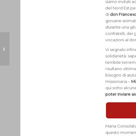
siamo invitati a
del Nord Est pe
di
don Frances
giovane animato
durante una git
confratelli, de
vocazioni al don
L’emozionante saluto
Vi segnalo infi
ai maturandi dei Licei
solidarietà: sa
terribile terrem
risultano vittim
bisogno di aiut
missionaria –
Mi
qui sotto alcun
poter inviare ai
Maria Consolata
questo momento 