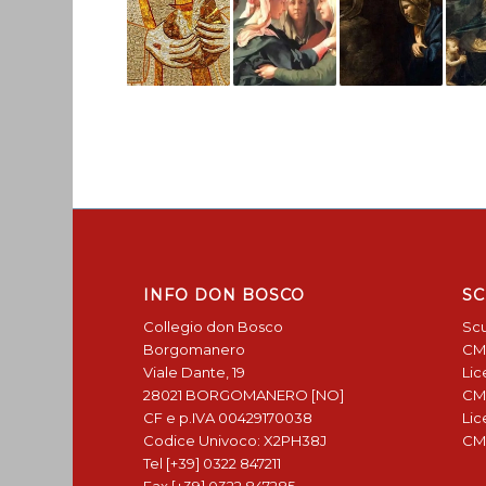
INFO DON BOSCO
SC
Collegio don Bosco
Scu
Borgomanero
CM
Viale Dante, 19
Lic
28021 BORGOMANERO [NO]
CM
CF e p.IVA 00429170038
Lic
Codice Univoco: X2PH38J
CM
Tel [+39] 0322 847211
Fax [+39] 0322 847285