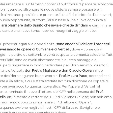
oler rimanere su un terreno conosciuto, il timore di perdere le propri
non riuscire ad affrontare le nuove sfide, è sempre possibile e in
altrettanto possibile – e presente in tanti – il desiderio di rinnovarsi,
 nuova opportunità, di riformularsi in base a una nuova comunità e
ciarsi plasmare dallo Spirito che invia e chiede di fidarsi
e camminare
indicando una nuova terra, nuovi compagni di viaggio e nuovi
i i processi legati alle obbedienze,
sono ancor più delicati i processi
aversando le opere di Cumiana e di Vercelli
, dove – come già vi
gio – a partire da settembre verrà sospesa la comunità salesiana. Tutt
diversi laici sono coinvolti direttamente in questo passaggio di
 però ringraziare in modo particolare per il loro servizio i direttori
iana e Vercelli,
don Pietro Migliasso e don Claudio Giovannini
; e
e desidero augurare buon lavoro al
Prof. Mauro Pace
, per tanti anni
e a Valsalice, a cui è stata affidata la futura direzione dell’opera di
per aver accolto questa nuova sfida. Per l’opera di Vercelli al
o nominato il nuovo direttore del CFP nella persona del
Prof.
ella
, attualmente direttore del CFP di Vigliano Biellese; non abbiamo
al momento opportuno nominare un “direttore di Opera”,
quanto avviene negli altri nostri CFP di Saluzzo, Savigliano e
e non è presente una comunità salesiana.