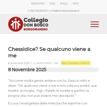
REGISTRO
FAQ
Policy
DPO
[+39] 0322847211 | info@donboscoborgo.it
Chessidice? Se qualcuno viene a
me
don Giuliano Palizzi
/
/
8 Novembre 2025
in
SANTUARIO
da
8 Novembre 2025
“Siccome molta gente andava con lui, Gesù si voltò e
disse: “Se qualcuno viene a me e non odia suo padre, sua
madre, la moglie, i figli, i fratelli, le sorelle e perfino la
propria vita, non può essere mio discepolo””.
E Luca, l’evangelista della mitezza che esprime con