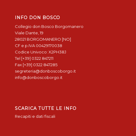
INFO DON BOSCO
Collegio don Bosco Borgomanero
Viale Dante, 19
28021 BORGOMANERO [NO]
CF e p.IVA 00429170038
Codice Univoco: X2PH38J
Tel [+39] 0322 847211
Fax [+39] 0322 847285
segreteria@donboscoborgo.it
info@donboscoborgo.it
SCARICA TUTTE LE INFO
Recapiti e dati fiscali