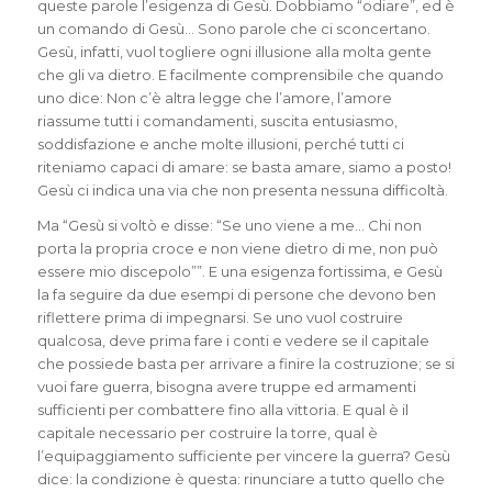
queste parole l’esigenza di Gesù. Dobbiamo “odiare”, ed è
un comando di Gesù… Sono parole che ci sconcertano.
Gesù, infatti, vuol togliere ogni illusione alla molta gente
che gli va dietro. E facilmente comprensibile che quando
uno dice: Non c’è altra legge che l’amore, l’amore
riassume tutti i comandamenti, suscita entusiasmo,
soddisfazione e anche molte illusioni, perché tutti ci
riteniamo capaci di amare: se basta amare, siamo a posto!
Gesù ci indica una via che non presenta nessuna difficoltà.
Ma “Gesù si voltò e disse: “Se uno viene a me… Chi non
porta la propria croce e non viene dietro di me, non può
essere mio discepolo””. E una esigenza fortissima, e Gesù
la fa seguire da due esempi di persone che devono ben
riflettere prima di impegnarsi. Se uno vuol costruire
qualcosa, deve prima fare i conti e vedere se il capitale
che possiede basta per arrivare a finire la costruzione; se si
vuoi fare guerra, bisogna avere truppe ed armamenti
sufficienti per combattere fino alla vittoria. E qual è il
capitale necessario per costruire la torre, qual è
l’equipaggiamento sufficiente per vincere la guerra? Gesù
dice: la condizione è questa: rinunciare a tutto quello che