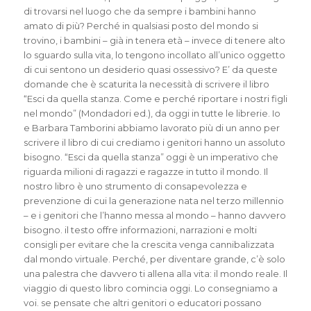
di trovarsi nel luogo che da sempre i bambini hanno
amato di più? Perché in qualsiasi posto del mondo si
trovino, i bambini – già in tenera età – invece di tenere alto
lo sguardo sulla vita, lo tengono incollato all’unico oggetto
di cui sentono un desiderio quasi ossessivo? E’ da queste
domande che è scaturita la necessità di scrivere il libro
“Esci da quella stanza. Come e perché riportare i nostri figli
nel mondo” (Mondadori ed.), da oggi in tutte le librerie. Io
e Barbara Tamborini abbiamo lavorato più di un anno per
scrivere il libro di cui crediamo i genitori hanno un assoluto
bisogno. “Esci da quella stanza” oggi è un imperativo che
riguarda milioni di ragazzi e ragazze in tutto il mondo. Il
nostro libro è uno strumento di consapevolezza e
prevenzione di cui la generazione nata nel terzo millennio
– e i genitori che l’hanno messa al mondo – hanno davvero
bisogno. il testo offre informazioni, narrazioni e molti
consigli per evitare che la crescita venga cannibalizzata
dal mondo virtuale. Perché, per diventare grande, c’è solo
una palestra che davvero ti allena alla vita: il mondo reale. Il
viaggio di questo libro comincia oggi. Lo consegniamo a
voi. se pensate che altri genitori o educatori possano