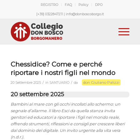
REGISTRO
FAQ
Policy
DPO
[+39] 0322847211 | info@donboscoborgo.it
Chessidice? Come e perché
riportare i nostri figli nel mondo
don Giuliano Palizzi
/
/
20 Settembre 2025
in
SANTUARIO
da
20 settembre 2025
Bambini al mare con gli occhi incollati allo schermo: un
segnale d’allarme. Il libro Esci da quella stanza invita
genitori ed educatori a riportare i figli nel mondo reale,
offrendo strumenti, riflessioni e consigli per crescere liberi
dal dominio del digitale. Un invito urgente alla vita vera
(n.d.r.).