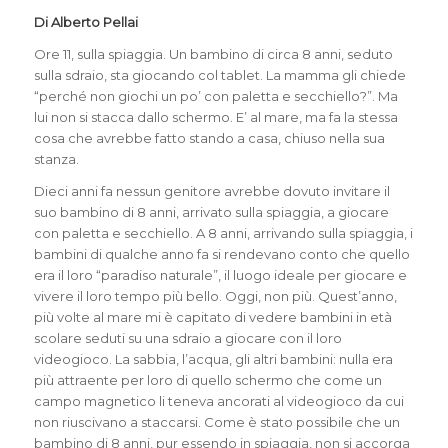
Di Alberto Pellai
Ore 11, sulla spiaggia. Un bambino di circa 8 anni, seduto
sulla sdraio, sta giocando col tablet. La mamma gli chiede
“perché non giochi un po’ con paletta e secchiello?”. Ma
lui non si stacca dallo schermo. E’ al mare, ma fa la stessa
cosa che avrebbe fatto stando a casa, chiuso nella sua
stanza.
Dieci anni fa nessun genitore avrebbe dovuto invitare il
suo bambino di 8 anni, arrivato sulla spiaggia, a giocare
con paletta e secchiello. A 8 anni, arrivando sulla spiaggia, i
bambini di qualche anno fa si rendevano conto che quello
era il loro “paradiso naturale”, il luogo ideale per giocare e
vivere il loro tempo più bello. Oggi, non più. Quest’anno,
più volte al mare mi è capitato di vedere bambini in età
scolare seduti su una sdraio a giocare con il loro
videogioco. La sabbia, l’acqua, gli altri bambini: nulla era
più attraente per loro di quello schermo che come un
campo magnetico li teneva ancorati al videogioco da cui
non riuscivano a staccarsi. Come è stato possibile che un
bambino di 8 anni, pur essendo in spiaggia, non si accorga