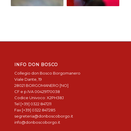
INFO DON BOSCO
Collegio don Bosco Borgomanero
Viale Dante, 19
28021 BORGOMANERO [NO]
CF e p.IVA 00429170038
Codice Univoco: X2PH38J
Tel [+39] 0322 847211
Fax [+39] 0322 847285
segreteria@donboscoborgo.it
info@donboscoborgo.it