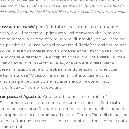
talitarismi e partire da nuove basi: “Il miracolo che preserva il mondo
e rovina è in definitiva il fatto della natalità, in cui è radicata la facoltà
a
nascita
ma
natalità
per riferirsi alla capacità umana di introdurre
 storia, di cui il nascere è il primo atto. Dal momento che in italiano
are soltanto alla demografia, mi servirei di “natività”, da noi usato per
isto, perché dà il giusto peso al concetto di “inizio”: saresti potuto non
e ci sei, questo cambia la storia. Come sarebbe il mondo se tu non
e novità sei e fai solo tu? Per capirlo consiglio di riguardare
La vita è
 Frank Capra, in cui a George Bailey, che vuole suicidarsi, viene
ere in anticipo come andrebbe il mondo senza di lui: che cosa
tu non ci fossi? Questo manca nella nostra cultura e quindi
: non ci si percepisce come iniziatori ma come consumatori.
 di “natività”: come recuperarla
 a un passo di Agostino:
“Creatus est homo ut esset initium”
 31: “L’uomo è stato creato per essere un inizio”), in cui riflette sulla
tempo da parte di un Dio fuori dal tempo, sostenendo che l’uomo è
 proprio perché nasce, inizia ad esserci. Persino Dio, nella narrazion
, e così dà un nuovo corso alla storia da dentro la storia, come è dato
ascuno di noi.