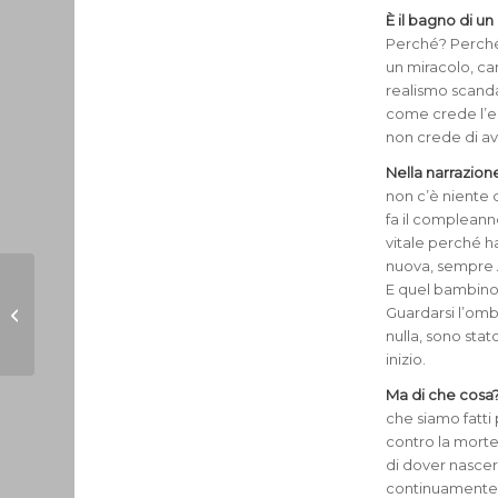
È il bagno di un
Perché? Perché c
un miracolo, cam
realismo scanda
come crede l’er
non crede di av
Nella narrazion
non c’è niente d
fa il compleanno
vitale perché h
nuova, sempre A
Chessidice?
E quel bambino 
AVVENTO: Papa
Guardarsi l’ombe
Francesco: la sua
nulla, sono stat
voce sapeva di
inizio.
Vangelo, di cielo,...
Ma di che cosa? 
che siamo fatti 
contro la morte
di dover nascer
continuamente 