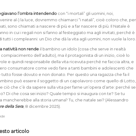
ilegiavano l’ombra intendendo
con “i mortali” gli uomini, noi,
l venire al-) la luce, dovremmo chiamarci “i natali”, cioè coloro che, pe
 nati, sono chiamati a nascere di più e a far nascere di più. Il Natale è
no in cui i regali non si fanno al festeggiato ma agli invitati, perché è
 tutti i compleanni: un Dio che dà la vita agli uomini, non vuole la loro
la natività non rende
il bambino un idolo (cosa che serve in realtà
 compiacimento dell’adulto), ma il protagonista di un inizio, cioè lo
le e quindi responsabile della vita ricevuta perché ne faccia altra, e
mero consumatore come vedo fare a tanti bambini e adolescenti che
tutto fosse dovuto e non donato. Per questo una ragazza che fa il
mbino può essere il soggetto di un capolavoro come quello di Lotto,
 ciò che c’è da sapere sulla vita per farne un’opera d’arte: perché se
? Di che cosa sei inizio? Quale tempo si inaugura con te? Se tu
sa mancherebbe alla storia umana? Tu, che natale sei? (Alessandro
re della Sera
, 8 dicembre 2025).
fede
esto articolo