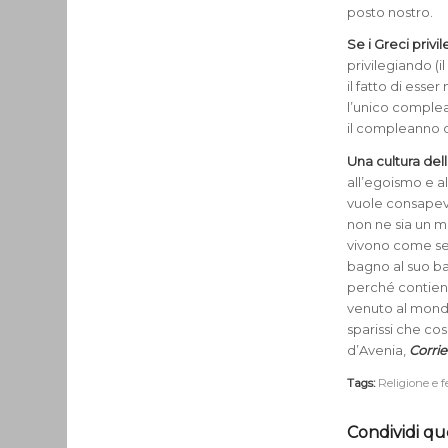
posto nostro.
Se i Greci priv
privilegiando (i
il fatto di esser
l’unico complean
il compleanno di
Una cultura del
all’egoismo e al
vuole consapevo
non ne sia un 
vivono come se 
bagno al suo ba
perché contiene
venuto al mondo
sparissi che co
d’Avenia,
Corrie
Tags:
Religione e 
Condividi qu