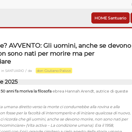
HOME Santuario
ce? AVVENTO: Gli uomini, anche se devono
on sono nati per morire ma per
iare
don Giuliano Palizzi
/
in
SANTUARIO
da
e 2025
 50 anni fa moriva la filosofa
ebrea Hannah Arendt, autrice di queste
vita umana diretto verso la morte ci condurrebbe alla rovina e alla
on fosse per la facoltà di interromperlo e di iniziare qualcosa di nuovo,
 ci ricorda che gli uomini, anche se devono morire, non sono nati per
ncominciare» (Vita activa – La condizione umana). Era il 1958,
 conti con il più grande cimitero a cielo aperto della storia umana