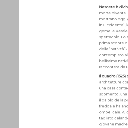
Nascere è divi
morte diventa un
mostrano oggi gu
in Occidente), la
gemelle Kessler
spettacolo. Lo 
prima scopre di
della “natività”
contemplato al 
bellissima nati
raccontata da u
Il quadro (1525)
architetture co
una casa contad
sgomento, una d
il paiolo della
fredda e ha anc
ombelicale. Al 
tagliato celando
giovane madre