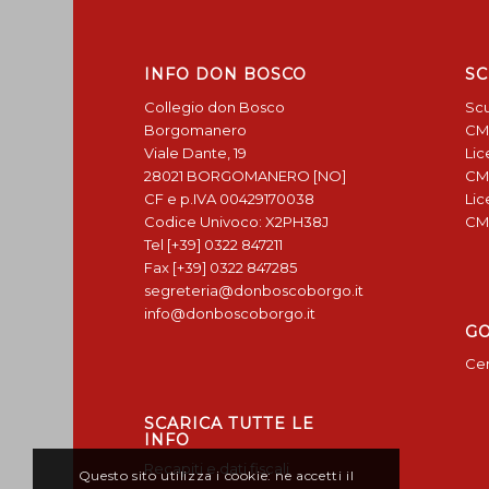
INFO DON BOSCO
SC
Collegio don Bosco
Scu
Borgomanero
CM
Viale Dante, 19
Lic
28021 BORGOMANERO [NO]
CM
CF e p.IVA 00429170038
Lic
Codice Univoco: X2PH38J
CM
Tel [+39] 0322 847211
Fax [+39] 0322 847285
segreteria@donboscoborgo.it
info@donboscoborgo.it
G
Cen
SCARICA TUTTE LE
INFO
Recapiti e dati fiscali
Questo sito utilizza i cookie: ne accetti il