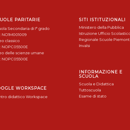
UOLE PARITARIE
SITI ISTITUZIONALI
Ministero della Pubblica
ola Secondaria di I° grado
Istruzione
Ufficio Scolastic
: NO1M001009
Regionale
Scuole Piemon
eo classico
Invalsi
: NOPC05500E
eo delle scienze umane
: NOPC05500E
INFORMAZIONE E
SCUOLA
Scuola e Didattica
OOGLE WORKSPACE
Tuttoscuola
Esame di stato
tro didattico Workspace