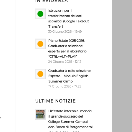
IN EVIDENZA
Istruzioni per il
trasferimento dei dati
scolastici (Google Takeout
Transfer)
30 Giugno 2026 - 19:49
Piano Estate 2025-2026:
Graduatoria selezione
esperto per il laboratorio
“CTRL+ALT+PLAY”
24 Giugno 2026 - 12:12
Graduatoria esito selezione
Esperto – Modulo English
Summer Camp
17 Giugno 2026 - 17:25
ULTIME NOTIZIE
Un’estate intorno al mondo:
il grande successo del
e
College Summer Camp al
don Bosco di Borgomanero!