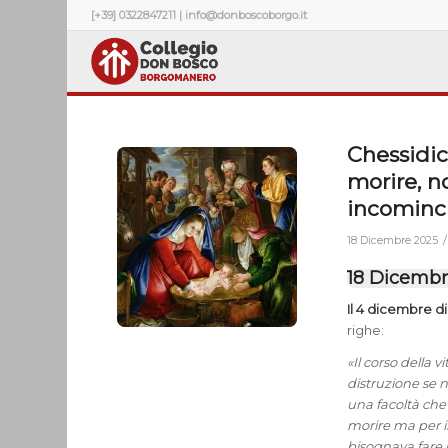
[+39] 0322847211 | info@donboscoborgo.it
Chessidi
morire, n
incominc
/
18 Dicembre 2025
18 Dicembr
Il 4 dicembre di
righe:
«Il corso della 
distruzione se n
una facoltà che
morire ma per i
bisognava fare i