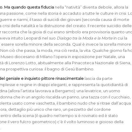
no. Ma quando questa fiducia
nella “natività” diventa debole, allora la
a passione, come nella storia è accaduto a tutte le culture in crisi. L
erre e riarmi, il tasso di suicidi dei giovani (seconda causa di morte
 crisi della natalità e la distruzione del creato. Il recente suicidio delle
 racconta che la gioia di cui erano simbolo era provvisoria quanto un
aveva intuito Leopardi nel suo
Dialogo tra la Moda e la Morte
in cui la
 essere sorella minore della seconda. Qual è invece la sorella minore
? Non ciò che passa, la moda, ma ciò resta, la vita. Qualche giorno fa h
Museo diocesano di Milano l’opera in esposizione per Natale, una
vità di Lorenzo Lotto, abitualmente alla Pinacoteca Nazionale di Siena,
na prospettiva curiosa: il bagno di Gesù Bambino.
 del geniale e inquieto pittore rinascimentale
lascia da parte
mplesse e regine in drappi eleganti, e rappresenta la quotidianità di
ina (allora l’artista lavorava a Bergamo): una levatrice, un uomo
onna che in un angolo riscalda un panno, una tazza con il cucchiaio,
 polenta usato come vaschetta, il bambino nudo che si ritrae dall’acqua
ora, dettaglio più unico che raro, un pezzetto del cordone
centro della scena (il quadro nel tempo si è rovinato ed è stato
ne il vero fulcro geometrico) c’è il volto luminoso e gioioso della
.