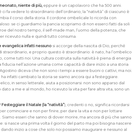
 neonato, niente di più,
eppure è un capolavoro che ha 500 anni.
i fa vedere lo straordinario dell’ordinario, la “natività” di ciascuno è
bia il corso della storia. Il cordone ombelicale lo ricorda con
loso: se ci guardiamo la pancia scopriamo di non esserci fatti da soli
oe del nostro tempo, il self-made man, l’uomo della potenza, che
er ricevuto nulla e quindi tutto consuma.
e evangelica infatti nessuno
si accorge della nascita di Dio, perché
i straordinario, e proprio questo è straordinario: è nato, ha l’ombelico
, come tutti noi. Una cultura costruita sulla natività è piena di energia
a fiducia nell’azione umana come capacità di dare inizio a una storia
gostino diceva che non sono i tempi a essere buoni o cattivi, ma noi
ha infatti cambiato la storia se siamo ancora qui a festeggiare.
lico, in senso letterale, aiuta a posizionarsi: non sono apparso dal
o dato a me e al mondo, ho ricevuto la vita per fare altra vita, sono un
Festeggiare il Natale (la “natività”
), credenti o no, significa ricordarsi
per cominciare e non per finire, per dare la vita e non per lottare
. Siamo esseri che sanno di dover morire, ma ancora di più che sanno
e: si nasce una prima volta il giorno del parto ma poi bisogna nascere
dando inizio a cose che solo noi possiamo inaugurare e nessuno al