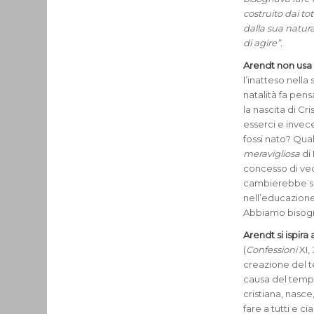
costruito dai to
dalla sua natural
di agire”.
Arendt non us
l’inatteso nella
natalità fa pens
la nascita di Cr
esserci e invec
fossi nato? Qual
meravigliosa
di
concesso di ved
cambierebbe se 
nell’educazione
Abbiamo bisogno
Arendt si ispira
(
Confessioni
XI,
creazione del 
causa del tempo
cristiana, nasce
fare a tutti e ci