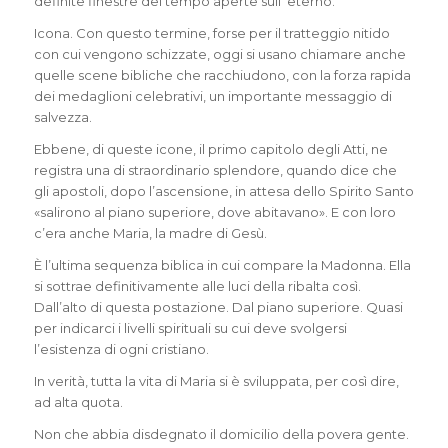
definite finestre del tempo aperte sull’ eterno.
Icona. Con questo termine, forse per il tratteggio nitido
con cui vengono schizzate, oggi si usano chiamare anche
quelle scene bibliche che racchiudono, con la forza rapida
dei medaglioni celebrativi, un importante messaggio di
salvezza.
Ebbene, di queste icone, il primo capitolo degli Atti, ne
registra una di straordinario splendore, quando dice che
gli apostoli, dopo l’ascensione, in attesa dello Spirito Santo
«salirono al piano superiore, dove abitavano». E con loro
c’era anche Maria, la madre di Gesù.
È l’ultima sequenza biblica in cui compare la Madonna. Ella
si sottrae definitivamente alle luci della ribalta così.
Dall’alto di questa postazione. Dal piano superiore. Quasi
per indicarci i livelli spirituali su cui deve svolgersi
l’esistenza di ogni cristiano.
In verità, tutta la vita di Maria si è sviluppata, per così dire,
ad alta quota.
Non che abbia disdegnato il domicilio della povera gente.