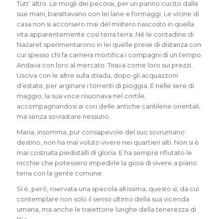
Tutt’ altro. Le mogli dei pecorai, per un panno cucito dalle
sue mani, barattavano con lei lane e formaggi. Le vicine di
casa non si accorsero mai del mistero nascosto in quella
vita apparentemente così terra terra. Né le contadine di
Nazaret sperimentarono in lei quelle prese di distanza con
cui spesso chi fa carriera mortifica i compagni di un tempo.
Andava con loro al mercato. Tirava come loro sui prezzi.
Usciva con le altre sulla strada, dopo gli acquazzoni
d’estate, per arginare i torrenti di pioggia. E nelle sere di
maggio, la sua voce risuonava nel cortile,
accompagnandosi ai cori delle antiche cantilene orientali,
ma senza sovrastare nessuno.
Maria, insomma, pur consapevole del suo sovrumano
destino, non ha mai voluto vivere nei quartieri alti. Non si è
mai costruita piedistalli di gloria. E ha sempre rifiutato le
nicchie che potessero impedirle la gioia di vivere a piano
terra con la gente comune.
Si è, però, riservata una specola altissima, questo sì, da cui
contemplare non solo il senso ultimo della sua vicenda
umana, ma anche le traiettorie lunghe della tenerezza di