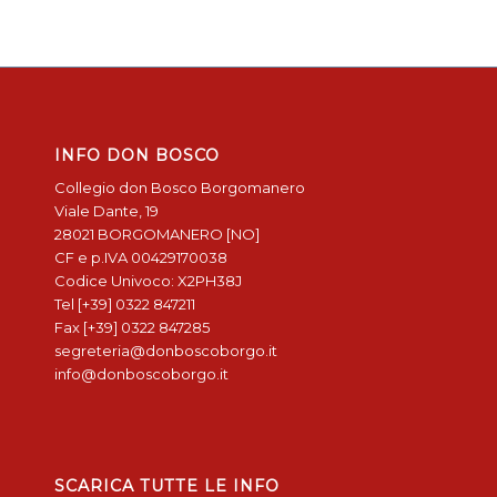
INFO DON BOSCO
Collegio don Bosco Borgomanero
Viale Dante, 19
28021 BORGOMANERO [NO]
CF e p.IVA 00429170038
Codice Univoco: X2PH38J
Tel [+39] 0322 847211
Fax [+39] 0322 847285
segreteria@donboscoborgo.it
info@donboscoborgo.it
SCARICA TUTTE LE INFO