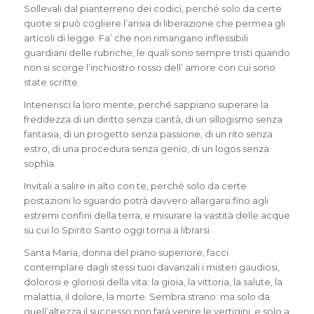
Sollevali dal pianterreno dei codici, perché solo da certe
quote si può cogliere l’ansia di liberazione che permea gli
articoli di legge. Fa’ che non rimangano inflessibili
guardiani delle rubriche, le quali sono sempre tristi quando
non si scorge l’inchiostro rosso dell’ amore con cui sono
state scritte.
Intenerisci la loro mente, perché sappiano superare la
freddezza di un diritto senza carità, di un sillogismo senza
fantasia, di un progetto senza passione, di un rito senza
estro, di una procedura senza genio, di un logos senza
sophìa.
Invitali a salire in alto con te, perché solo da certe
postazioni lo sguardo potrà davvero allargarsi fino agli
estremi confini della terra, e misurare la vastità delle acque
su cui lo Spirito Santo oggi torna a librarsi.
Santa Maria, donna del piano superiore, facci
contemplare dagli stessi tuoi davanzali i misteri gaudiosi,
dolorosi e gloriosi della vita: la gioia, la vittoria, la salute, la
malattia, il dolore, la morte. Sembra strano: ma solo da
quell’altezza il successo non farà venire le vertigini, e solo a