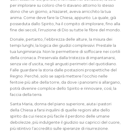
per implorare su coloro che ti stavano attorno lo stesso
dono che un giorno, a Nazaret, aveva arricchito la tua
anima. Come deve fare la Chiesa, appunto. La quale, già
posseduta dallo Spirito, ha il compito di implorare, fino alla
fine dei secoli, l’irruzione di Dio su tutte le fibre del mondo.
Donale, pertanto, l’ebbrezza delle alture, la misura dei
tempi lunghi, la logica dei giudizi complessivi. Prestale la
tua lungimiranza. Non le permettere di soffocare nei cortili
della cronaca. Preservala dalla tristezza di impantanarsi,
senza vie d’uscita, negli angusti perimetri del quotidiano.
Falle guardare la storia dalle postazioni prospettiche del
Regno. Perché, solo se saprà mettere l’occhio nelle
feritoie più alte della torre, da dove i panorami si allargano,
potrà divenire complice dello Spirito e rinnovare, così, la
faccia della terra.
Santa Maria, donna del piano superiore, aiuta i pastori
della Chiesa a farsi inquilini di quelle regioni alte dello
spirito da cui riesce più facile il perdono delle umane
debolezze, più indulgente il giudizio sui capricci del cuore,
più istintivo l’accredito sulle speranze di risurrezione.