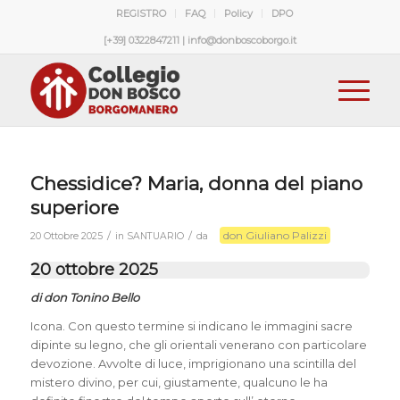
REGISTRO
FAQ
Policy
DPO
[+39] 0322847211 | info@donboscoborgo.it
Chessidice? Maria, donna del piano
superiore
don Giuliano Palizzi
/
/
20 Ottobre 2025
in
SANTUARIO
da
20 ottobre 2025
di don Tonino Bello
Icona. Con questo termine si indicano le immagini sacre
dipinte su legno, che gli orientali venerano con particolare
devozione. Avvolte di luce, imprigionano una scintilla del
mistero divino, per cui, giustamente, qualcuno le ha