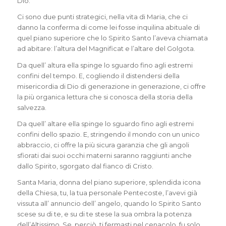
Dio.
Ci sono due punti strategici, nella vita di Maria, che ci
danno la conferma di come lei fosse inquilina abituale di
quel piano superiore che lo Spirito Santo l’aveva chiamata
ad abitare: l’altura del Magnificat e l’altare del Golgota.
Da quell’ altura ella spinge lo sguardo fino agli estremi
confini del tempo. E, cogliendo il distendersi della
misericordia di Dio di generazione in generazione, ci offre
la più organica lettura che si conosca della storia della
salvezza.
Da quell’ altare ella spinge lo sguardo fino agli estremi
confini dello spazio. E, stringendo il mondo con un unico
abbraccio, ci offre la più sicura garanzia che gli angoli
sfiorati dai suoi occhi materni saranno raggiunti anche
dallo Spirito, sgorgato dal fianco di Cristo.
Santa Maria, donna del piano superiore, splendida icona
della Chiesa, tu, la tua personale Pentecoste, l’avevi già
vissuta all’ annuncio dell’ angelo, quando lo Spirito Santo
scese su di te, e su di te stese la sua ombra la potenza
dell’Altissimo. Se, perciò, ti fermasti nel cenacolo, fu solo