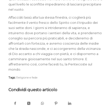
quel livello le sconfitte impediranno di lasciarsi precipitare
nel vuoto.
Affacciàti lassù alla tua stessa finestra, ci coglierà più
facilmente il vento fresco dello Spirito con il tripudio dei
suoi sette doni. I giorni si intrideranno di sapienza, e
intuiremo dove portano i sentieri della vita, e prenderemo
consiglio sui percorsi più praticabili, e decideremo di
affrontarli con fortezza, e avremo coscienza delle insidie
che la strada nasconde, e ci accorgeremo della vicinanza
di Dio accanto a chi viaggia con pietà, e ci disporremo a
camminare gioiosamente nel suo santo timore. E
affretteremo così, come facesti tu, la Pentecoste sul
mondo.
Tags:
Religione e fede
Condividi questo articolo