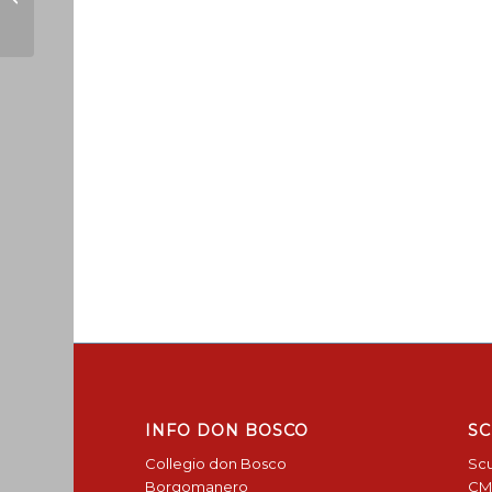
INFO DON BOSCO
SC
Collegio don Bosco
Scu
Borgomanero
CM