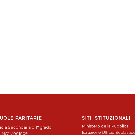
UOLE PARITARIE
SITI ISTITUZIONALI
Ministero della Pubblica
ola Secondaria di I° grado
Istruzione
Ufficio Scolastic
: NO1M001009