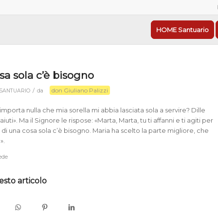
HOME Santuario
sa sola c’è bisogno
don Giuliano Palizzi
/
SANTUARIO
da
importa nulla che mia sorella mi abbia lasciata sola a servire? Dille
ti». Ma il Signore le rispose: «Marta, Marta, tu ti affanni e ti agiti per
di una cosa sola c’è bisogno. Maria ha scelto la parte migliore, che
».
fede
esto articolo