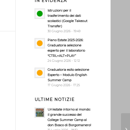
IN EVIDENZA
Istruzioni per il
trasferimento dei dati
scolastici (Google Takeout
Transfer)
30 Giugno 2026 - 19:49
Piano Estate 2025-2026:
Graduatoria selezione
esperto per il laboratorio
“CTRL+ALT+PLAY”
24 Giugno 2026 - 12:12
Graduatoria esito selezione
Esperto – Modulo English
Summer Camp
17 Giugno 2026 - 17:25
ULTIME NOTIZIE
Un’estate intorno al mondo:
il grande successo del
College Summer Camp al
don Bosco di Borgomanero!