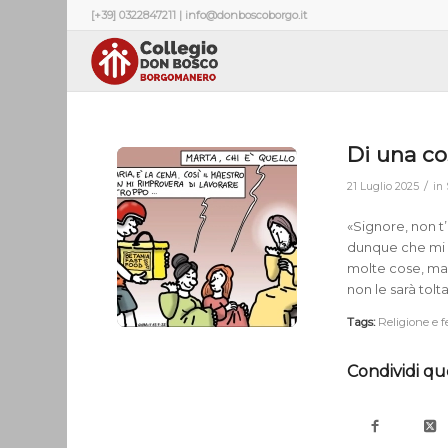
[+39] 0322847211 | info@donboscoborgo.it
Di una co
/
21 Luglio 2025
in
«Signore, non t’
dunque che mi aiu
molte cose, ma 
non le sarà tolta
Tags:
Religione e 
Condividi qu