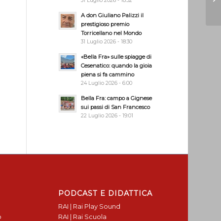
31 Luglio 2026 - 18:32
A don Giuliano Palizzi il
prestigioso premio
Torricellano nel Mondo
31 Luglio 2026 - 18:30
«Bella Fra» sulle spiagge di
Cesenatico: quando la gioia
piena si fa cammino
24 Luglio 2026 - 6:00
Bella Fra: campo a Gignese
sui passi di San Francesco
22 Luglio 2026 - 19:01
PODCAST E DIDATTICA
RAI | Rai Play Sound
o
RAI | Rai Scuola