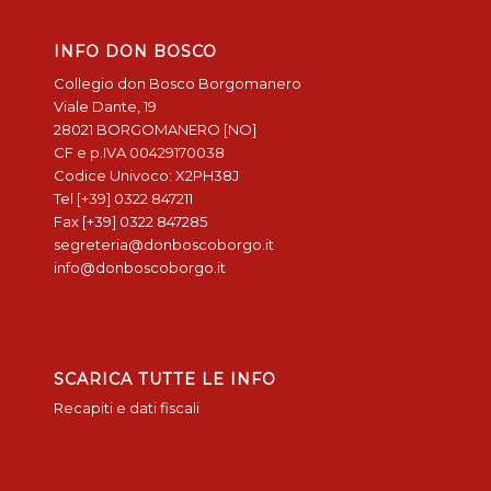
INFO DON BOSCO
Collegio don Bosco Borgomanero
Viale Dante, 19
28021 BORGOMANERO [NO]
CF e p.IVA 00429170038
Codice Univoco: X2PH38J
Tel [+39] 0322 847211
Fax [+39] 0322 847285
segreteria@donboscoborgo.it
info@donboscoborgo.it
SCARICA TUTTE LE INFO
Recapiti e dati fiscali