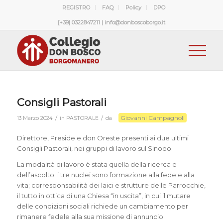
REGISTRO
FAQ
Policy
DPO
[+39] 0322847211 | info@donboscoborgo.it
Consigli Pastorali
Giovanni Campagnoli
/
/
13 Marzo 2024
in
PASTORALE
da
Direttore, Preside e don Oreste presenti ai due ultimi
Consigli Pastorali, nei gruppi di lavoro sul Sinodo.
La modalità di lavoro è stata quella della ricerca e
dell’ascolto: i tre nuclei sono formazione alla fede e alla
vita; corresponsabilità dei laici e strutture delle Parrocchie,
il tutto in ottica di una Chiesa “in uscita”, in cui il mutare
delle condizioni sociali richiede un cambiamento per
rimanere fedele alla sua missione di annuncio.