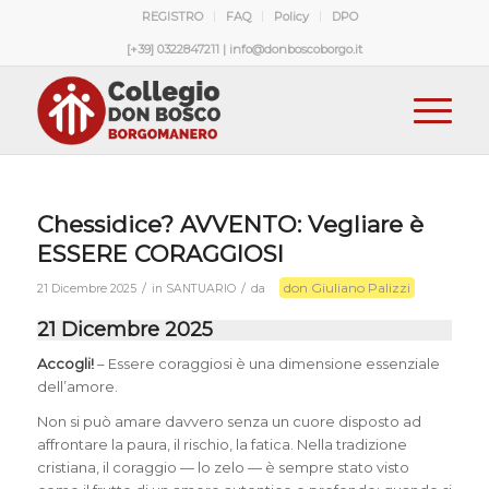
REGISTRO
FAQ
Policy
DPO
[+39] 0322847211 | info@donboscoborgo.it
Chessidice? AVVENTO: Vegliare è
ESSERE CORAGGIOSI
don Giuliano Palizzi
/
/
21 Dicembre 2025
in
SANTUARIO
da
21 Dicembre 2025
Accogli!
– Essere coraggiosi è una dimensione essenziale
dell’amore.
Non si può amare davvero senza un cuore disposto ad
affrontare la paura, il rischio, la fatica. Nella tradizione
cristiana, il coraggio — lo zelo — è sempre stato visto