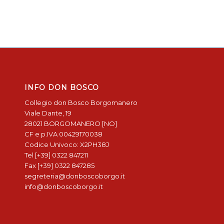
INFO DON BOSCO
Collegio don Bosco Borgomanero
Viale Dante, 19
28021 BORGOMANERO [NO]
CF e p.IVA 00429170038
Codice Univoco: X2PH38J
Tel [+39] 0322 847211
Fax [+39] 0322 847285
segreteria@donboscoborgo.it
info@donboscoborgo.it