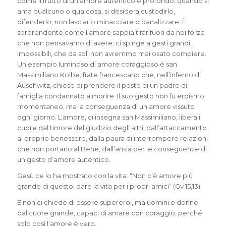
come il frutto di un amore autentico e profondo: quando si
ama qualcuno o qualcosa, si desidera custodirlo,
difenderlo, non lasciarlo minacciare o banalizzare. È
sorprendente come l’amore sappia tirar fuori da noi forze
che non pensavamo di avere: ci spinge a gesti grandi,
impossibili, che da soli non avremmo mai osato compiere.
Un esempio luminoso di amore coraggioso è san
Massimiliano Kolbe, frate francescano che, nell’inferno di
Auschwitz, chiese di prendere il posto di un padre di
famiglia condannato a morire. Il suo gesto non fu eroismo
momentaneo, ma la conseguenza di un amore vissuto
ogni giorno. L’amore, ci insegna san Massimiliano, libera il
cuore dal timore del giudizio degli altri, dall’attaccamento
al proprio benessere, dalla paura di interrompere relazioni
che non portano al Bene, dall’ansia per le conseguenze di
un gesto d’amore autentico.
Gesù ce lo ha mostrato con la vita: “Non c’è amore più
grande di questo: dare la vita per i propri amici” (Gv 15,13).
E non ci chiede di essere supereroi, ma uomini e donne
dal cuore grande, capaci di amare con coraggio, perché
solo così l’amore è vero.