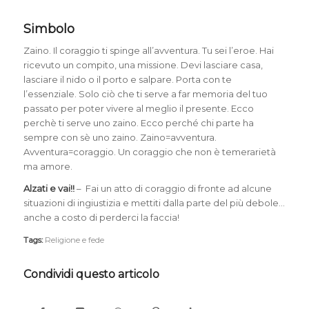
Simbolo
Zaino. Il coraggio ti spinge all’avventura. Tu sei l’eroe. Hai
ricevuto un compito, una missione. Devi lasciare casa,
lasciare il nido o il porto e salpare. Porta con te
l’essenziale. Solo ciò che ti serve a far memoria del tuo
passato per poter vivere al meglio il presente. Ecco
perchè ti serve uno zaino. Ecco perché chi parte ha
sempre con sè uno zaino. Zaino=avventura.
Avventura=coraggio. Un coraggio che non è temerarietà
ma amore.
Alzati e vai!!
– Fai un atto di coraggio di fronte ad alcune
situazioni di ingiustizia e mettiti dalla parte del più debole…
anche a costo di perderci la faccia!
Tags:
Religione e fede
Condividi questo articolo