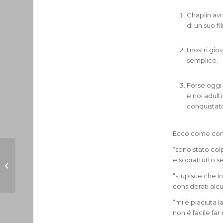
Chaplin avr
di un suo fi
I nostri gio
semplice.
Forse oggi 
e noi adult
conquistato 
Ecco come com
“sono stato col
Premiati al Festival di
e soprattutto s
teatro classico
Thauma, a Milano
“stupisce che i
considerati alcu
“mi è piaciuta 
non é facile far