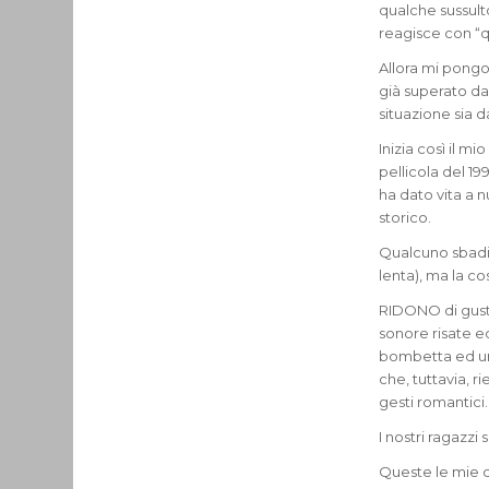
qualche sussult
reagisce con “q
Allora mi pong
già superato da 
situazione sia 
Inizia così il m
pellicola del 19
ha dato vita a 
storico.
Qualcuno sbadigl
lenta), ma la co
RIDONO di gusto
sonore risate e
bombetta ed un
che, tuttavia, 
gesti romantici.
I nostri ragazzi
Queste le mie c