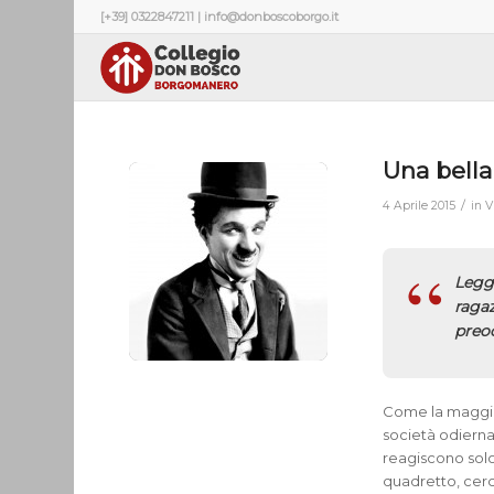
[+39] 0322847211 | info@donboscoborgo.it
Una bella
/
4 Aprile 2015
in
V
Legge
ragaz
preo
Come la maggior
società odierna
reagiscono solo
quadretto, cerco