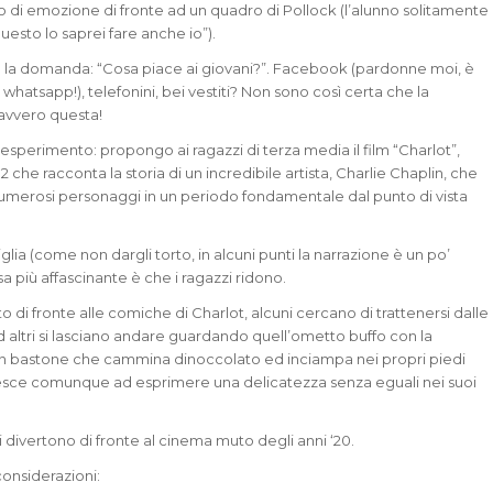
o di emozione di fronte ad un quadro di Pollock (l’alunno solitamente
uesto lo saprei fare anche io”).
o la domanda: “Cosa piace ai giovani?”. Facebook (pardonne moi, è
whatsapp!), telefonini, bei vestiti? Non sono così certa che la
davvero questa!
io esperimento: propongo ai ragazzi di terza media il film “Charlot”,
92 che racconta la storia di un incredibile artista, Charlie Chaplin, che
numerosi personaggi in un periodo fondamentale dal punto di vista
ia (come non dargli torto, in alcuni punti la narrazione è un po’
sa più affascinante è che i ragazzi ridono.
 di fronte alle comiche di Charlot, alcuni cercano di trattenersi dalle
d altri si lasciano andare guardando quell’ometto buffo con la
 bastone che cammina dinoccolato ed inciampa nei propri piedi
riesce comunque ad esprimere una delicatezza senza eguali nei suoi
 si divertono di fronte al cinema muto degli anni ‘20.
onsiderazioni: