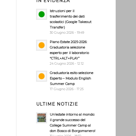
IN EVIDENZA
Istruzioni per il
trasferimento dei dati
scolastici (Google Takeout
Transfer)
30 Giugno 2026 - 19:49
Piano Estate 2025-2026:
Graduatoria selezione
esperto per il laboratorio
“CTRL+ALT+PLAY”
24 Giugno 2026 - 12:12
Graduatoria esito selezione
Esperto – Modulo English
Summer Camp
17 Giugno 2026 - 17:25
ULTIME NOTIZIE
Un’estate intorno al mondo:
il grande successo del
College Summer Camp al
don Bosco di Borgomanero!