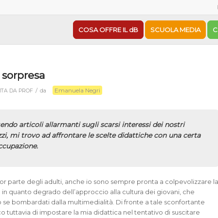
COSA OFFRE IL dB
SCUOLA MEDIA
C
 sorpresa
Emanuela Negri
/
ITA DA PROF
da
ndo articoli allarmanti sugli scarsi interessi dei nostri
zi, mi trovo ad affrontare le scelte didattiche con una certa
ccupazione.
 parte degli adulti, anche io sono sempre pronta a colpevolizzare l
 in quanto degrado dell’approccio alla cultura dei giovani, che
 se bombardati dalla multimedialità. Di fronte a tale sconfortante
 tuttavia di impostare la mia didattica nel tentativo di suscitare