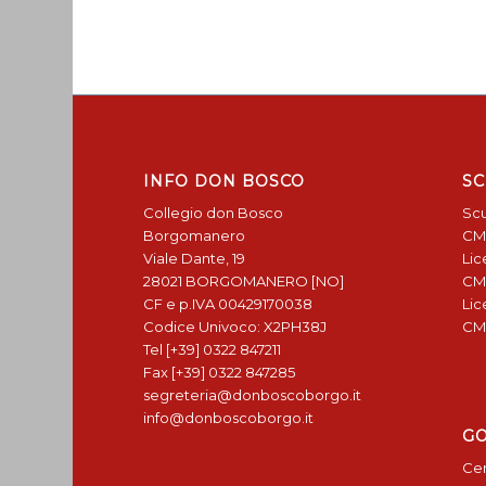
INFO DON BOSCO
SC
Collegio don Bosco
Scu
Borgomanero
CM
Viale Dante, 19
Lic
28021 BORGOMANERO [NO]
CM
CF e p.IVA 00429170038
Lic
Codice Univoco: X2PH38J
CM
Tel [+39] 0322 847211
Fax [+39] 0322 847285
segreteria@donboscoborgo.it
info@donboscoborgo.it
G
Cen