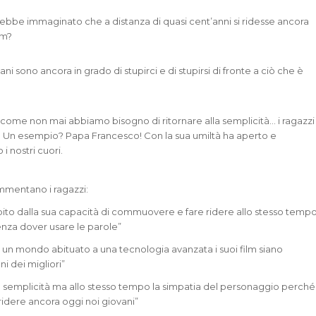
ebbe immaginato che a distanza di quasi cent’anni si ridesse ancora
lm?
vani sono ancora in grado di stupirci e di stupirsi di fronte a ciò che è
come non mai abbiamo bisogno di ritornare alla semplicità… i ragazzi
i. Un esempio? Papa Francesco! Con la sua umiltà ha aperto e
i nostri cuori.
mentano i ragazzi:
pito dalla sua capacità di commuovere e fare ridere allo stesso temp
enza dover usare le parole”
n un mondo abituato a una tecnologia avanzata i suoi film siano
ni dei migliori”
la semplicità ma allo stesso tempo la simpatia del personaggio perché
 ridere ancora oggi noi giovani”