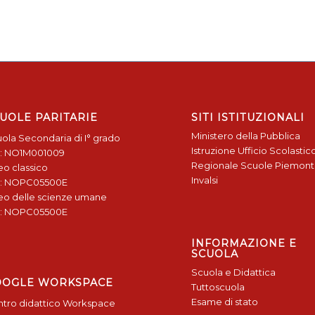
UOLE PARITARIE
SITI ISTITUZIONALI
Ministero della Pubblica
ola Secondaria di I° grado
Istruzione
Ufficio Scolastic
: NO1M001009
Regionale
Scuole Piemon
eo classico
Invalsi
: NOPC05500E
eo delle scienze umane
: NOPC05500E
INFORMAZIONE E
SCUOLA
Scuola e Didattica
OOGLE WORKSPACE
Tuttoscuola
Esame di stato
tro didattico Workspace