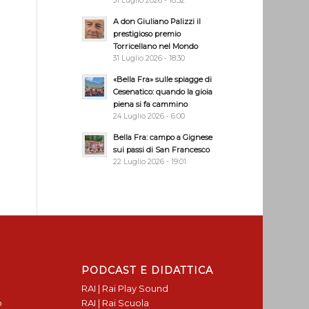
31 Luglio 2026 - 18:32
A don Giuliano Palizzi il
prestigioso premio
Torricellano nel Mondo
31 Luglio 2026 - 18:30
«Bella Fra» sulle spiagge di
Cesenatico: quando la gioia
piena si fa cammino
24 Luglio 2026 - 6:00
Bella Fra: campo a Gignese
sui passi di San Francesco
22 Luglio 2026 - 19:01
PODCAST E DIDATTICA
RAI | Rai Play Sound
o
RAI | Rai Scuola