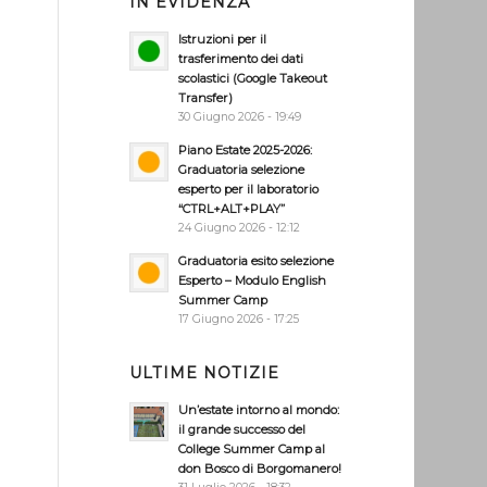
IN EVIDENZA
Istruzioni per il
trasferimento dei dati
scolastici (Google Takeout
Transfer)
30 Giugno 2026 - 19:49
Piano Estate 2025-2026:
Graduatoria selezione
esperto per il laboratorio
“CTRL+ALT+PLAY”
24 Giugno 2026 - 12:12
Graduatoria esito selezione
Esperto – Modulo English
Summer Camp
17 Giugno 2026 - 17:25
ULTIME NOTIZIE
Un’estate intorno al mondo:
il grande successo del
College Summer Camp al
don Bosco di Borgomanero!