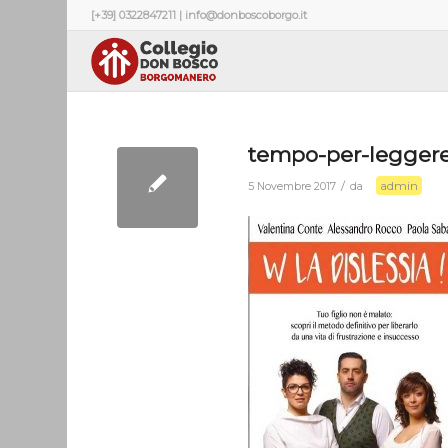
[+39] 0322847211 | info@donboscoborgo.it
tempo-per-leggere-
admin
/
5 Novembre 2017
da