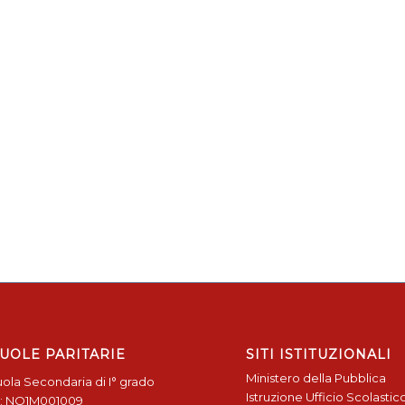
UOLE PARITARIE
SITI ISTITUZIONALI
Ministero della Pubblica
ola Secondaria di I° grado
Istruzione
Ufficio Scolastic
: NO1M001009