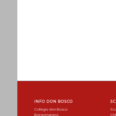
INFO DON BOSCO
SC
Collegio don Bosco
Scu
Borgomanero
CM