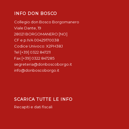
INFO DON BOSCO
Collegio don Bosco Borgomanero
Viale Dante, 19
28021 BORGOMANERO [NO]
CF e p.IVA 00429170038
Codice Univoco: X2PH38J
Tel [+39] 0322 847211
Fax [+39] 0322 847285
segreteria@donboscoborgo.it
info@donboscoborgo.it
SCARICA TUTTE LE INFO
Recapiti e dati fiscali