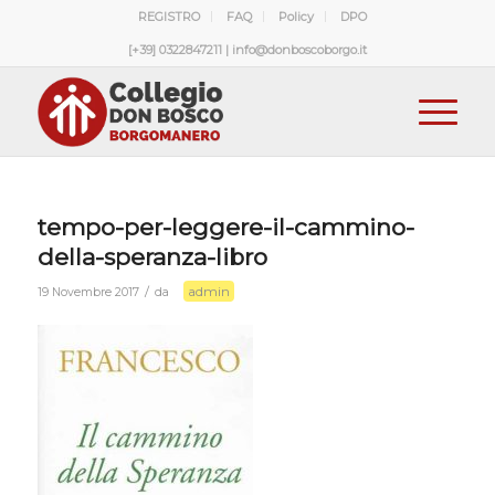
REGISTRO
FAQ
Policy
DPO
[+39] 0322847211 | info@donboscoborgo.it
tempo-per-leggere-il-cammino-
della-speranza-libro
admin
/
19 Novembre 2017
da