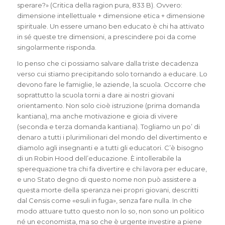
sperare?» (Critica della ragion pura, 833 B). Ovvero:
dimensione intellettuale + dimensione etica + dimensione
spirituale. Un essere umano ben educato è chi ha attivato
in sé queste tre dimensioni, a prescindere poi da come
singolarmente risponda.
Io penso che ci possiamo salvare dalla triste decadenza
verso cui stiamo precipitando solo tornando a educare. Lo
devono fare le famiglie, le aziende, la scuola. Occorre che
soprattutto la scuola torni a dare ai nostri giovani
orientamento. Non solo cioè istruzione (prima domanda
kantiana), ma anche motivazione e gioia di vivere
(seconda e terza domanda kantiana). Togliamo un po’ di
denaro a tutti i plurimilionari del mondo del divertimento e
diamolo agli insegnanti e a tutti gli educatori. C’è bisogno
di un Robin Hood dell’educazione. È intollerabile la
sperequazione tra chi fa divertire e chi lavora per educare,
e uno Stato degno di questo nome non può assistere a
questa morte della speranza nei propri giovani, descritti
dal Censis come «esuli in fuga», senza fare nulla. In che
modo attuare tutto questo non lo so, non sono un politico
né un economista, ma so che è urgente investire a piene