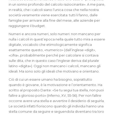
in un sonno profondo del calcolo raziocinante». A me pare,
in realtà, che i calcoli siano l’unica cosa che nella nostra
società veramente viene esercitata: tutti li fanno, dalle
famiglie per arrivare alla fine del mese, alle aziende per
raggiungere il budget.
Numeri e ancora numeri, solo numeri: non mancano per
nulla i calcoli in quest’epoca nella quale tutto mira a essere
digitale, vocabolo che etimologicamente significa
esattamente questo, «numerico» (dall’inglese «digit»,
«cifra», probabilmente perché per calcolare si contava
sulle dita, che in questo caso l’inglese deriva dal plurale
latino «digita»). Oggi non mancano i calcoli, mancano gli
ideali. Ma sono solo gli ideali che motivano e orientano.
Ciò di cui un essere umano ha bisogno, soprattutto
quando è giovane, è la motivazione e l’orientamento. Ha
scritto al proposito Dante: «Se tu segui tua stella, non puoi
fallire a glorioso porto» (Inferno, XV, 55-56). Per non fallire
occorre avere una stella e avvertire il desiderio di seguirla.
Le società infatti fioriscono quando gli individui hanno una
stella comune da seguire e seguendola diventano tra loro