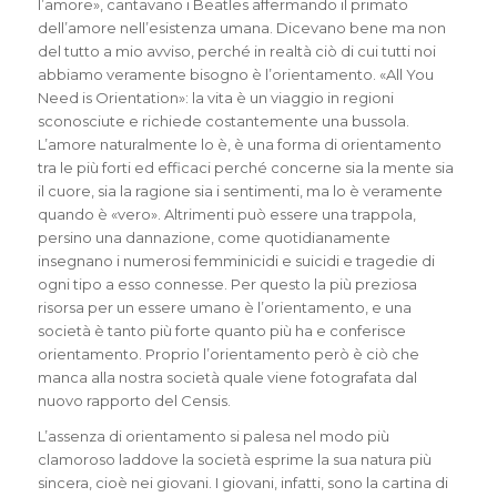
l’amore», cantavano i Beatles affermando il primato
dell’amore nell’esistenza umana. Dicevano bene ma non
del tutto a mio avviso, perché in realtà ciò di cui tutti noi
abbiamo veramente bisogno è l’orientamento. «All You
Need is Orientation»: la vita è un viaggio in regioni
sconosciute e richiede costantemente una bussola.
L’amore naturalmente lo è, è una forma di orientamento
tra le più forti ed efficaci perché concerne sia la mente sia
il cuore, sia la ragione sia i sentimenti, ma lo è veramente
quando è «vero». Altrimenti può essere una trappola,
persino una dannazione, come quotidianamente
insegnano i numerosi femminicidi e suicidi e tragedie di
ogni tipo a esso connesse. Per questo la più preziosa
risorsa per un essere umano è l’orientamento, e una
società è tanto più forte quanto più ha e conferisce
orientamento. Proprio l’orientamento però è ciò che
manca alla nostra società quale viene fotografata dal
nuovo rapporto del Censis.
L’assenza di orientamento si palesa nel modo più
clamoroso laddove la società esprime la sua natura più
sincera, cioè nei giovani. I giovani, infatti, sono la cartina di