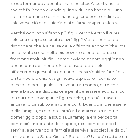
«soci» formando appunto una «società». Al contrario, le
società falliscono quando gli individui non hanno più una
stella in comune e camminano ognuno per sé indirizzati
solo verso ciò che Guicciardini chiamava «particulare».
Perché oggi non si fanno più figli? Perché entro il 2040
solo una coppia su quattro avrà figli? Viene spontaneo
rispondere che è a causa delle difficoltà economiche, ma
nel passato si era molto più poveri e ciononostante si
facevano molti più figli, come avviene ancora oggi in non
poche parti del mondo. Si può rispondere solo
affrontando quest’altra domanda: cosa significa fare figli?
Un tempo era chiaro, significava espletare il compito
principale per il quale si era venuti al mondo, oltre che
avere braccia a disposizione per il benessere economico
(da qui il detto «auguri e figli maschi», perché i maschi
andavano da subito a lavorare contribuendo al benessere
della famiglia, mio padre iniziò ad andarci a sei anni nel
pomeriggio dopo la scuola). La famiglia era percepita
come più importante del singolo, il cui compito era di
servirla, e servendo la famiglia si serviva la società, e da qui
la nazione e lo Stato. Giusto? Sbagliato? Un po’ giusto e un