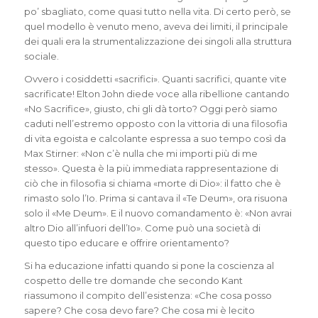
po’ sbagliato, come quasi tutto nella vita. Di certo però, se
quel modello è venuto meno, aveva dei limiti, il principale
dei quali era la strumentalizzazione dei singoli alla struttura
sociale.
Ovvero i cosiddetti «sacrifici». Quanti sacrifici, quante vite
sacrificate! Elton John diede voce alla ribellione cantando
«No Sacrifice», giusto, chi gli dà torto? Oggi però siamo
caduti nell’estremo opposto con la vittoria di una filosofia
di vita egoista e calcolante espressa a suo tempo così da
Max Stirner: «Non c’è nulla che mi importi più di me
stesso». Questa è la più immediata rappresentazione di
ciò che in filosofia si chiama «morte di Dio»: il fatto che è
rimasto solo l’Io. Prima si cantava il «Te Deum», ora risuona
solo il «Me Deum». E il nuovo comandamento è: «Non avrai
altro Dio all’infuori dell’Io». Come può una società di
questo tipo educare e offrire orientamento?
Si ha educazione infatti quando si pone la coscienza al
cospetto delle tre domande che secondo Kant
riassumono il compito dell’esistenza: «Che cosa posso
sapere? Che cosa devo fare? Che cosa mi è lecito