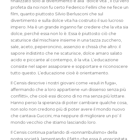
finalizzato solo al divertimento e alla “dolce vita”, il cui vero
profeta da noi non fu certo Federico Fellini che ne fece un
film, quanto piuttosto Silvio Berlusconi che sul
divertimento e sulla dolce vita ha costruito il suo lucroso
impero. Ma è un grande inganno far credere che la vita sia
dolce, perché essa non lo è. Essa è piuttosto ciò che
scaturisce dal mischiare insieme in una tazza zucchero,
sale, aceto, peperoncino, assenzio e chissà che altro: il
sapore indistinto che ne scaturisce, dolce amaro salato
acido e piccante al contempo, è la vita. L’educazione
consiste nel saper assaporare e sopportare e riconoscere
tutto questo. L’educazione cioè è orientamento.
Il Censis descrive i nostri giovani come «esuli in fuga»,
affermando che a loro appartiene «un dissenso senza più
conflitti», che cioè essi dicono di no ma senza più lottare.
Hanno perso la speranza di poter cambiare qualche cosa,
non solo non credono più di poter avere il mondo nuovo
che cantava Guccini, ma neppure di migliorare un po’ il
mondo vecchio che stiamo lasciando loro.
Il Censis continua parlando di «sonnambulismo» della
nostra società, lamentando il fatto che essa è «precipitata