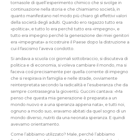
tornasole di quell’esperimento chimico che si svolge in
continuazione nella storia e che chiamiamo società, in
quanto manifestano nel modo più chiaro gli effettivi valori
della società degli adulti. Quando ero ragazzo tutto era
«politica», e tutto lo era perché tutto era «impegno», e
tutto era impegno perché la generazione dei miei genitori
era «impegnata» a ricostruire il Paese dopo la distruzione a
cui il fascismo l’aveva condotto.
Si andava a scuola coi giornali sottobraccio, si discuteva di
politica e di economia, si voleva cambiare il mondo, ma si
faceva così precisamente per quella corrente di impegno
che si respirava in famiglia e nelle strade, ovviamente
reinterpretata secondo la radicalità e l’esuberanza che da
sempre contrassegna la gioventù. Guccini cantava: «Ma
penso che questa mia generazione è preparata a un
mondo nuovo e a una speranza appena nata», e tutti noi,
ognuno a modo suo, eravamo abitati da quel sogno di un
mondo diverso, nutriti da una neonata speranza. E quindi
avevamo orientamento.
Come l’abbiamo utilizzato? Male, perché l’abbiamo