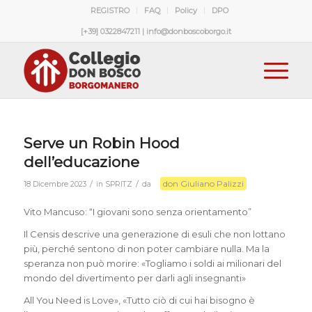
REGISTRO
FAQ
Policy
DPO
[+39] 0322847211 | info@donboscoborgo.it
Serve un Robin Hood
dell’educazione
don Giuliano Palizzi
/
/
18 Dicembre 2023
in
SPRITZ
da
Vito Mancuso: “I giovani sono senza orientamento”
Il Censis descrive una generazione di esuli che non lottano
più, perché sentono di non poter cambiare nulla. Ma la
speranza non può morire: «Togliamo i soldi ai milionari del
mondo del divertimento per darli agli insegnanti»
All You Need is Love», «Tutto ciò di cui hai bisogno è