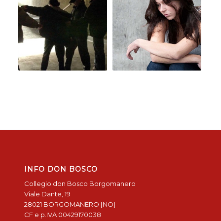
INFO DON BOSCO
Collegio don Bosco Borgomanero
Viale Dante, 19
28021 BORGOMANERO [NO]
CF e p.IVA 00429170038