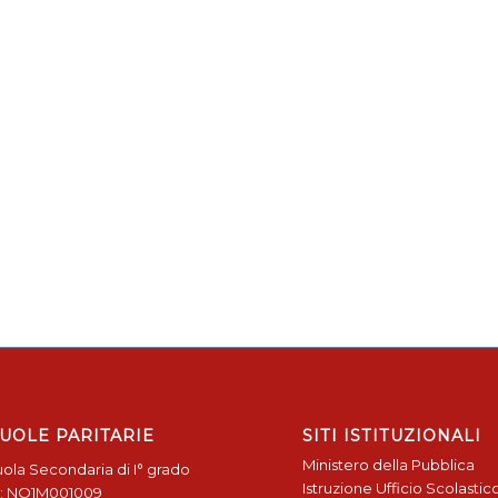
UOLE PARITARIE
SITI ISTITUZIONALI
Ministero della Pubblica
ola Secondaria di I° grado
Istruzione
Ufficio Scolastic
: NO1M001009