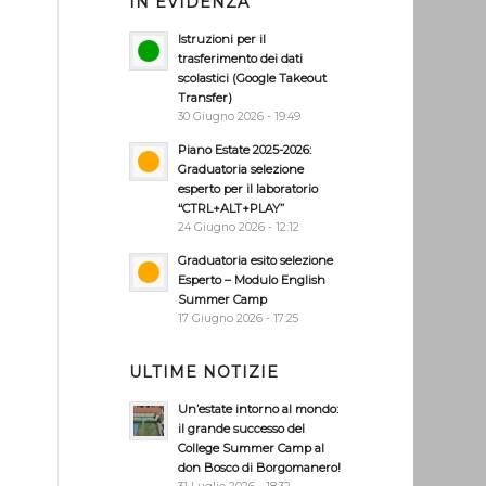
IN EVIDENZA
Istruzioni per il
trasferimento dei dati
scolastici (Google Takeout
Transfer)
30 Giugno 2026 - 19:49
Piano Estate 2025-2026:
Graduatoria selezione
esperto per il laboratorio
“CTRL+ALT+PLAY”
24 Giugno 2026 - 12:12
Graduatoria esito selezione
Esperto – Modulo English
Summer Camp
17 Giugno 2026 - 17:25
ULTIME NOTIZIE
Un’estate intorno al mondo:
il grande successo del
College Summer Camp al
don Bosco di Borgomanero!