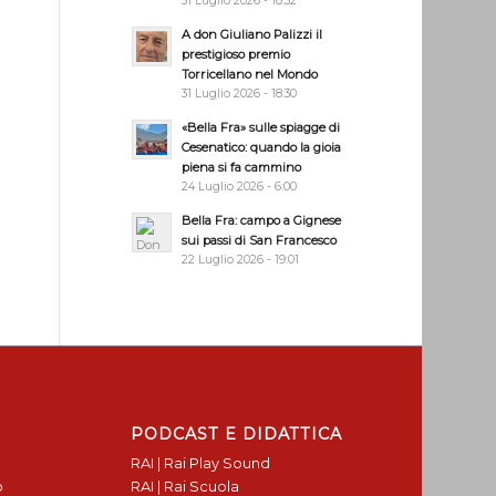
31 Luglio 2026 - 18:32
A don Giuliano Palizzi il
prestigioso premio
Torricellano nel Mondo
31 Luglio 2026 - 18:30
«Bella Fra» sulle spiagge di
Cesenatico: quando la gioia
piena si fa cammino
24 Luglio 2026 - 6:00
Bella Fra: campo a Gignese
sui passi di San Francesco
22 Luglio 2026 - 19:01
PODCAST E DIDATTICA
RAI | Rai Play Sound
o
RAI | Rai Scuola