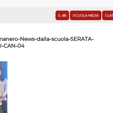
IL dB
SCUOLA MEDIA
CLA
anero-News-dalla-scuola-SERATA-
U-CAN-04