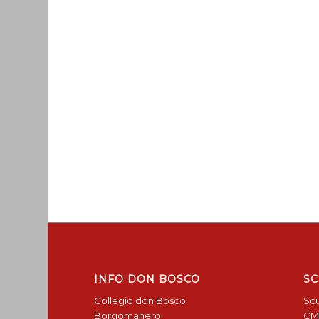
INFO DON BOSCO
SC
Collegio don Bosco
Scu
Borgomanero
CM