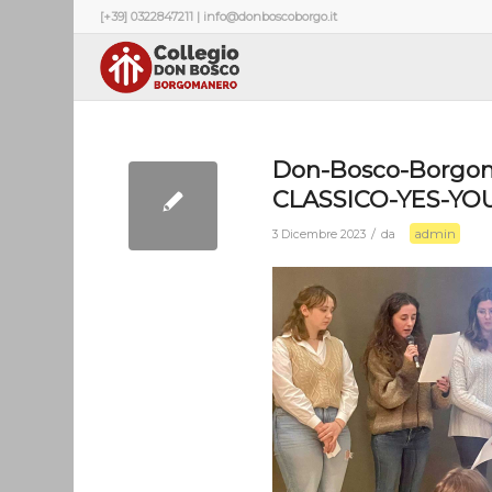
[+39] 0322847211 | info@donboscoborgo.it
Don-Bosco-Borgom
CLASSICO-YES-YO
admin
/
3 Dicembre 2023
da