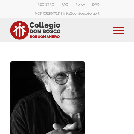
REGISTRO
FAQ
Policy
DPO
[+39] 0322847211 | info@donboscoborgo.it