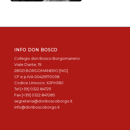
INFO DON BOSCO
Collegio don Bosco Borgomanero
Viale Dante, 19
28021 BORGOMANERO [NO]
CF e p.IVA 00429170038
Codice Univoco: X2PH38J
Tel [+39] 0322 847211
Fax [+39] 0322 847285
segreteria@donboscoborgo.it
info@donboscoborgo.it