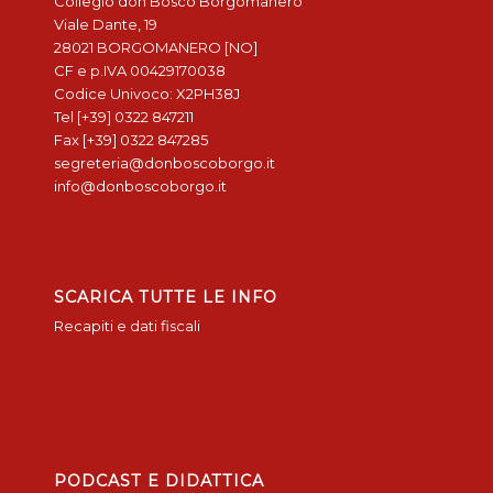
Collegio don Bosco Borgomanero
Viale Dante, 19
28021 BORGOMANERO [NO]
CF e p.IVA 00429170038
Codice Univoco: X2PH38J
Tel [+39] 0322 847211
Fax [+39] 0322 847285
segreteria@donboscoborgo.it
info@donboscoborgo.it
SCARICA TUTTE LE INFO
Recapiti e dati fiscali
PODCAST E DIDATTICA