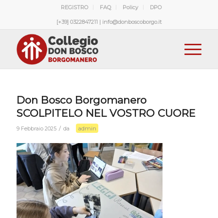
REGISTRO
FAQ
Policy
DPO
[+39] 0322847211 | info@donboscoborgo.it
Don Bosco Borgomanero
SCOLPITELO NEL VOSTRO CUORE
admin
/
9 Febbraio 2025
da