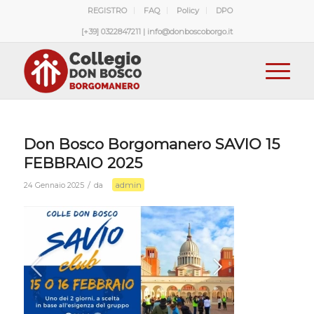
REGISTRO
FAQ
Policy
DPO
[+39] 0322847211 | info@donboscoborgo.it
Don Bosco Borgomanero SAVIO 15
FEBBRAIO 2025
admin
/
24 Gennaio 2025
da