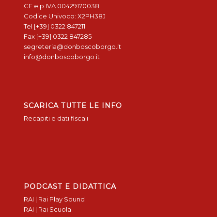
CF e p.IVA 00429170038
Codice Univoco: X2PH38J
Tel [+39] 0322 847211
Fax [+39] 0322 847285
segreteria@donboscoborgo.it
info@donboscoborgo.it
SCARICA TUTTE LE INFO
Recapiti e dati fiscali
PODCAST E DIDATTICA
RAI | Rai Play Sound
RAI | Rai Scuola