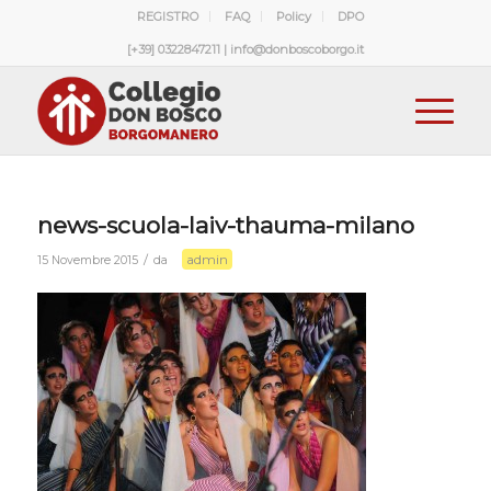
REGISTRO
FAQ
Policy
DPO
[+39] 0322847211 | info@donboscoborgo.it
news-scuola-laiv-thauma-milano
admin
/
15 Novembre 2015
da