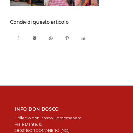
Condividi questo articolo
INFO DON BOSCO
Collegio don Bosco Borgomanero
Viale Dante, 19
28021 BORGOMANERO [NO]