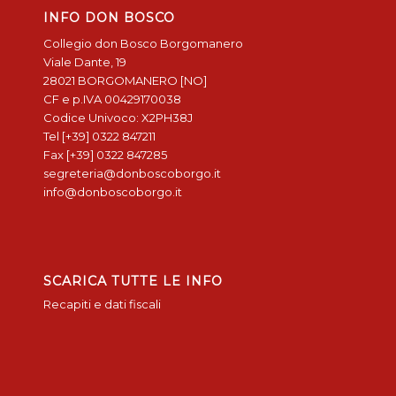
INFO DON BOSCO
Collegio don Bosco Borgomanero
Viale Dante, 19
28021 BORGOMANERO [NO]
CF e p.IVA 00429170038
Codice Univoco: X2PH38J
Tel [+39] 0322 847211
Fax [+39] 0322 847285
segreteria@donboscoborgo.it
info@donboscoborgo.it
SCARICA TUTTE LE INFO
Recapiti e dati fiscali