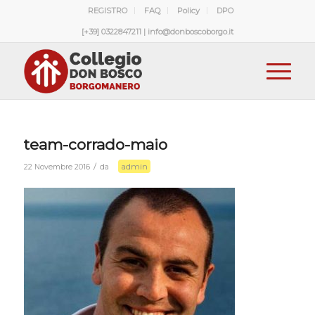
REGISTRO
FAQ
Policy
DPO
[+39] 0322847211 | info@donboscoborgo.it
team-corrado-maio
admin
/
22 Novembre 2016
da