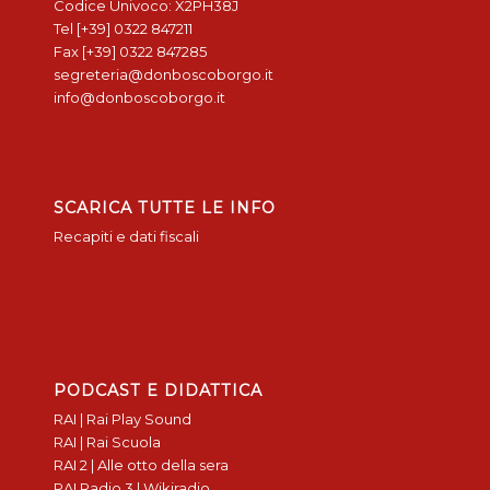
Codice Univoco: X2PH38J
Tel [+39] 0322 847211
Fax [+39] 0322 847285
segreteria@donboscoborgo.it
info@donboscoborgo.it
SCARICA TUTTE LE INFO
Recapiti e dati fiscali
PODCAST E DIDATTICA
RAI | Rai Play Sound
RAI | Rai Scuola
RAI 2 | Alle otto della sera
RAI Radio 3 | Wikiradio