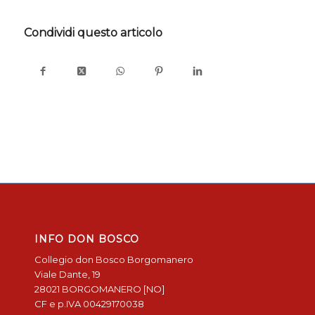
Condividi questo articolo
INFO DON BOSCO
Collegio don Bosco Borgomanero
Viale Dante, 19
28021 BORGOMANERO [NO]
CF e p.IVA 00429170038