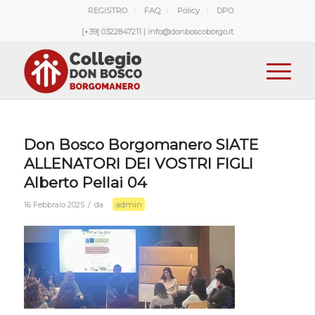
REGISTRO
FAQ
Policy
DPO
[+39] 0322847211 | info@donboscoborgo.it
Don Bosco Borgomanero SIATE
ALLENATORI DEI VOSTRI FIGLI
Alberto Pellai 04
admin
/
16 Febbraio 2025
da