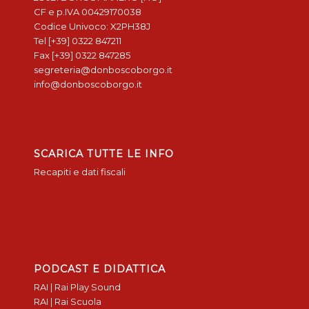
CF e p.IVA 00429170038
Codice Univoco: X2PH38J
Tel [+39] 0322 847211
Fax [+39] 0322 847285
segreteria@donboscoborgo.it
info@donboscoborgo.it
SCARICA TUTTE LE INFO
Recapiti e dati fiscali
PODCAST E DIDATTICA
RAI | Rai Play Sound
RAI | Rai Scuola