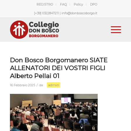
REGISTRO
FAQ
Policy
DPO
[+39] 0322847211 | info@donboscoborgo.it
Don Bosco Borgomanero SIATE
ALLENATORI DEI VOSTRI FIGLI
Alberto Pellai 01
admin
/
16 Febbraio 2025
da