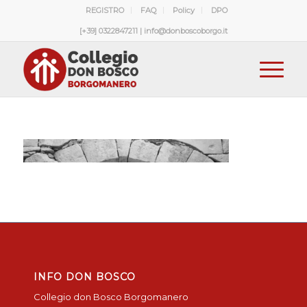
REGISTRO
FAQ
Policy
DPO
[+39] 0322847211 | info@donboscoborgo.it
INFO DON BOSCO
Collegio don Bosco Borgomanero