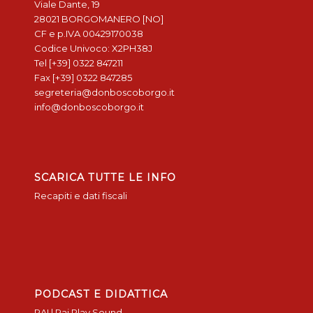
Viale Dante, 19
28021 BORGOMANERO [NO]
CF e p.IVA 00429170038
Codice Univoco: X2PH38J
Tel [+39] 0322 847211
Fax [+39] 0322 847285
segreteria@donboscoborgo.it
info@donboscoborgo.it
SCARICA TUTTE LE INFO
Recapiti e dati fiscali
PODCAST E DIDATTICA
RAI | Rai Play Sound