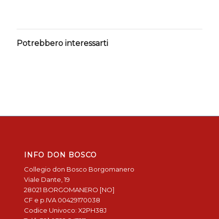
Potrebbero interessarti
INFO DON BOSCO
Collegio don Bosco Borgomanero
Viale Dante, 19
28021 BORGOMANERO [NO]
CF e p.IVA 00429170038
Codice Univoco: X2PH38J