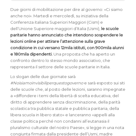
Due giorni di mobilitazione per dire al governo: «Ci siamo
anche noi». Martedì e mercoledì, su iniziativa della
Conferenza italiana Superiori Maggiori (Cism) e
dell’Unione Superiore maggiori d’Italia (Usmi),
le scuole
paritarie hanno annunciato che intendono sospendere le
lezioni online per attirare l’attenzione sulla grave
condizione in cui versano 12mila istituti, con 900mila alunni
e 180mila dipendenti.
Una proposta che ha aperto un
confronto dentro lo stesso mondo associativo, che
rappresenta il settore delle scuole paritarie in Italia.
Lo slogan delle due giornate sarà
#Noisiamoinvisibiliperquestogoverno
e sarà esposto sui siti
delle scuole che, al posto delle lezioni, saranno impegnate
a «diffondere i temi della libertà di scelta educativa, del
diritto di apprendere senza discriminazione, della parità
scolastica tra pubblica statale e pubblica paritaria, della
libera scuola in libero stato» e lanceranno «appelli alla
classe politica perché non condanni all’eutanasia il
pluralismo culturale del nostro Paese», si legge in una nota
congiunta firmata dalla presidente dell’Usmi, madre