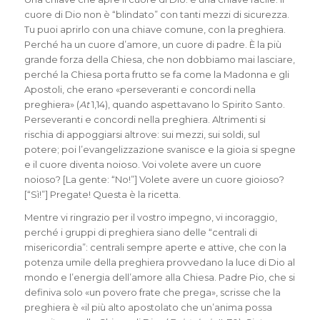
cuore di Dio non è “blindato” con tanti mezzi di sicurezza.
Tu puoi aprirlo con una chiave comune, con la preghiera.
Perché ha un cuore d’amore, un cuore di padre. È la più
grande forza della Chiesa, che non dobbiamo mai lasciare,
perché la Chiesa porta frutto se fa come la Madonna e gli
Apostoli, che erano «perseveranti e concordi nella
preghiera» (
At
1,14), quando aspettavano lo Spirito Santo.
Perseveranti e concordi nella preghiera. Altrimenti si
rischia di appoggiarsi altrove: sui mezzi, sui soldi, sul
potere; poi l’evangelizzazione svanisce e la gioia si spegne
e il cuore diventa noioso. Voi volete avere un cuore
noioso? [La gente: “No!”] Volete avere un cuore gioioso?
[“Sì!”] Pregate! Questa è la ricetta.
Mentre vi ringrazio per il vostro impegno, vi incoraggio,
perché i gruppi di preghiera siano delle “centrali di
misericordia”: centrali sempre aperte e attive, che con la
potenza umile della preghiera provvedano la luce di Dio al
mondo e l’energia dell’amore alla Chiesa. Padre Pio, che si
definiva solo «un povero frate che prega», scrisse che la
preghiera è «il più alto apostolato che un’anima possa