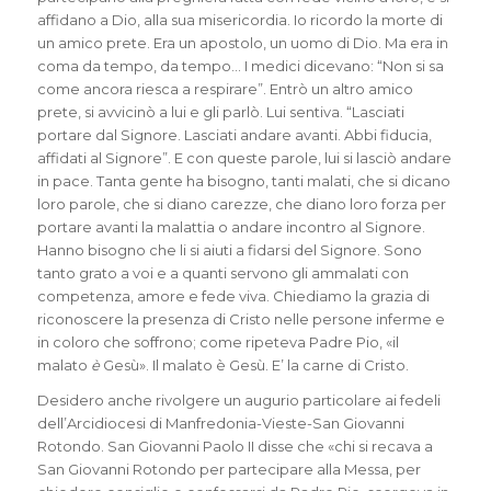
affidano a Dio, alla sua misericordia. Io ricordo la morte di
un amico prete. Era un apostolo, un uomo di Dio. Ma era in
coma da tempo, da tempo… I medici dicevano: “Non si sa
come ancora riesca a respirare”. Entrò un altro amico
prete, si avvicinò a lui e gli parlò. Lui sentiva. “Lasciati
portare dal Signore. Lasciati andare avanti. Abbi fiducia,
affidati al Signore”. E con queste parole, lui si lasciò andare
in pace. Tanta gente ha bisogno, tanti malati, che si dicano
loro parole, che si diano carezze, che diano loro forza per
portare avanti la malattia o andare incontro al Signore.
Hanno bisogno che li si aiuti a fidarsi del Signore. Sono
tanto grato a voi e a quanti servono gli ammalati con
competenza, amore e fede viva. Chiediamo la grazia di
riconoscere la presenza di Cristo nelle persone inferme e
in coloro che soffrono; come ripeteva Padre Pio, «il
malato
è
Gesù». Il malato è Gesù. E’ la carne di Cristo.
Desidero anche rivolgere un augurio particolare ai fedeli
dell’Arcidiocesi di Manfredonia-Vieste-San Giovanni
Rotondo. San Giovanni Paolo II disse che «chi si recava a
San Giovanni Rotondo per partecipare alla Messa, per