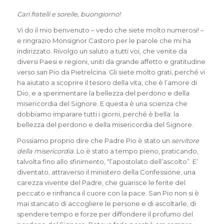
Cari fratelli e sorelle, buongiorno!
Vi do il mio benvenuto – vedo che siete molto numerosi! –
e ringrazio Monsignor Castoro per le parole che mi ha
indirizzato. Rivolgo un saluto a tutti voi, che venite da
diversi Paesi e regioni, uniti da grande affetto e gratitudine
verso san Pio da Pietrelcina. Gli siete molto grati, perché vi
ha aiutato a scoprire il tesoro della vita, che è l’amore di
Dio, e a sperimentare la bellezza del perdono e della
misericordia del Signore. E questa è una scienza che
dobbiamo imparare tutti i giorni, perché è bella: la
bellezza del perdono e della misericordia del Signore.
Possiamo proprio dire che Padre Pio è stato un
servitore
della misericordia
. Lo è stato a tempo pieno, praticando,
talvolta fino allo sfinimento, “l’apostolato dell’ascolto”. E’
diventato, attraverso il ministero della Confessione, una
carezza vivente del Padre, che guarisce le ferite del
peccato e rinfranca il cuore con la pace. San Pio non si è
mai stancato di accogliere le persone e di ascoltarle, di
spendere tempo e forze per diffondere il profumo del