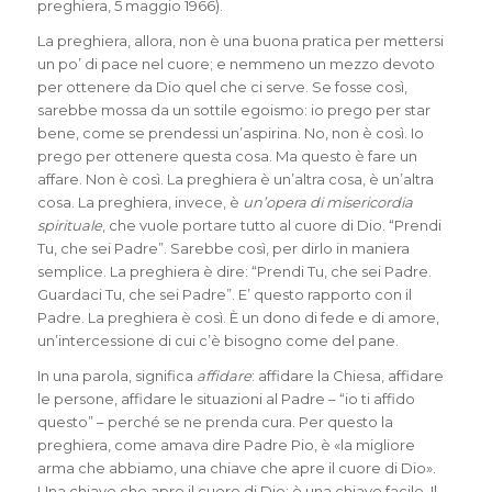
preghiera, 5 maggio 1966).
La preghiera, allora, non è una buona pratica per mettersi
un po’ di pace nel cuore; e nemmeno un mezzo devoto
per ottenere da Dio quel che ci serve. Se fosse così,
sarebbe mossa da un sottile egoismo: io prego per star
bene, come se prendessi un’aspirina. No, non è così. Io
prego per ottenere questa cosa. Ma questo è fare un
affare. Non è così. La preghiera è un’altra cosa, è un’altra
cosa. La preghiera, invece, è
un’opera di misericordia
spirituale
, che vuole portare tutto al cuore di Dio. “Prendi
Tu, che sei Padre”. Sarebbe così, per dirlo in maniera
semplice. La preghiera è dire: “Prendi Tu, che sei Padre.
Guardaci Tu, che sei Padre”. E’ questo rapporto con il
Padre. La preghiera è così. È un dono di fede e di amore,
un’intercessione di cui c’è bisogno come del pane.
In una parola, significa
affidare
: affidare la Chiesa, affidare
le persone, affidare le situazioni al Padre – “io ti affido
questo” – perché se ne prenda cura. Per questo la
preghiera, come amava dire Padre Pio, è «la migliore
arma che abbiamo, una chiave che apre il cuore di Dio».
Una chiave che apre il cuore di Dio: è una chiave facile. Il