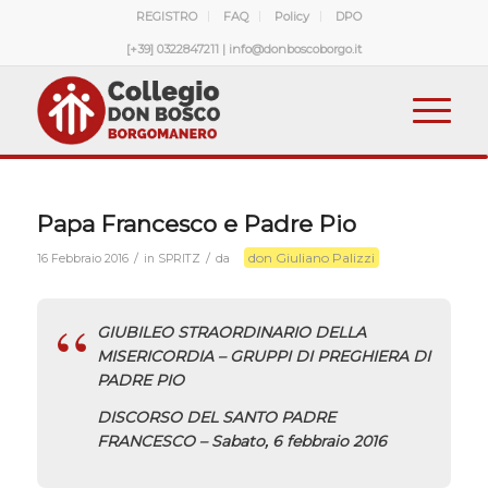
REGISTRO
FAQ
Policy
DPO
[+39] 0322847211 | info@donboscoborgo.it
Papa Francesco e Padre Pio
don Giuliano Palizzi
/
/
16 Febbraio 2016
in
SPRITZ
da
GIUBILEO STRAORDINARIO DELLA
MISERICORDIA – GRUPPI DI PREGHIERA DI
PADRE PIO
DISCORSO DEL SANTO PADRE
FRANCESCO
–
Sabato, 6 febbraio 2016