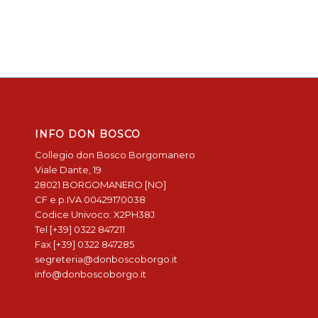
INFO DON BOSCO
Collegio don Bosco Borgomanero
Viale Dante, 19
28021 BORGOMANERO [NO]
CF e p.IVA 00429170038
Codice Univoco: X2PH38J
Tel [+39] 0322 847211
Fax [+39] 0322 847285
segreteria@donboscoborgo.it
info@donboscoborgo.it