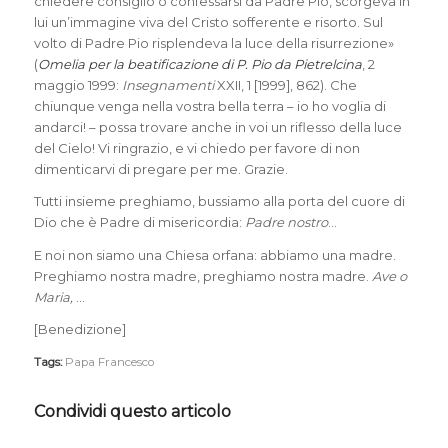
chiedere consiglio o confessarsi da Padre Pio, scorgeva in
lui un’immagine viva del Cristo sofferente e risorto. Sul
volto di Padre Pio risplendeva la luce della risurrezione»
(
Omelia per la beatificazione di P. Pio da Pietrelcina
, 2
maggio 1999:
Insegnamenti
XXII, 1 [1999], 862). Che
chiunque venga nella vostra bella terra – io ho voglia di
andarci! – possa trovare anche in voi un riflesso della luce
del Cielo! Vi ringrazio, e vi chiedo per favore di non
dimenticarvi di pregare per me. Grazie.
Tutti insieme preghiamo, bussiamo alla porta del cuore di
Dio che è Padre di misericordia:
Padre nostro
…
E noi non siamo una Chiesa orfana: abbiamo una madre.
Preghiamo nostra madre, preghiamo nostra madre.
Ave o
Maria,
…
[Benedizione]
Tags:
Papa Francesco
Condividi questo articolo