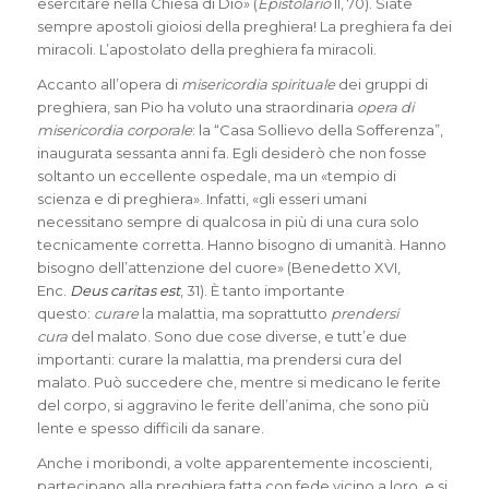
esercitare nella Chiesa di Dio» (
Epistolario
II, 70). Siate
sempre apostoli gioiosi della preghiera! La preghiera fa dei
miracoli. L’apostolato della preghiera fa miracoli.
Accanto all’opera di
misericordia spirituale
dei gruppi di
preghiera, san Pio ha voluto una straordinaria
opera di
misericordia corporale
: la “Casa Sollievo della Sofferenza”,
inaugurata sessanta anni fa. Egli desiderò che non fosse
soltanto un eccellente ospedale, ma un «tempio di
scienza e di preghiera». Infatti, «gli esseri umani
necessitano sempre di qualcosa in più di una cura solo
tecnicamente corretta. Hanno bisogno di umanità. Hanno
bisogno dell’attenzione del cuore» (Benedetto XVI,
Enc.
Deus caritas est
, 31). È tanto importante
questo:
curare
la malattia, ma soprattutto
prendersi
cura
del malato. Sono due cose diverse, e tutt’e due
importanti: curare la malattia, ma prendersi cura del
malato. Può succedere che, mentre si medicano le ferite
del corpo, si aggravino le ferite dell’anima, che sono più
lente e spesso difficili da sanare.
Anche i moribondi, a volte apparentemente incoscienti,
partecipano alla preghiera fatta con fede vicino a loro, e si