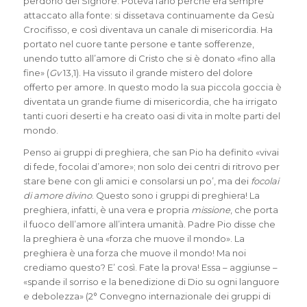
perdono del Signore. Poteva farlo perché era sempre
attaccato alla fonte: si dissetava continuamente da Gesù
Crocifisso, e così diventava un canale di misericordia. Ha
portato nel cuore tante persone e tante sofferenze,
unendo tutto all’amore di Cristo che si è donato «fino alla
fine» (
Gv
13,1). Ha vissuto il grande mistero del dolore
offerto per amore. In questo modo la sua piccola goccia è
diventata un grande fiume di misericordia, che ha irrigato
tanti cuori deserti e ha creato oasi di vita in molte parti del
mondo.
Penso ai gruppi di preghiera, che san Pio ha definito «vivai
di fede, focolai d’amore»; non solo dei centri di ritrovo per
stare bene con gli amici e consolarsi un po’, ma dei
focolai
di amore divino
. Questo sono i gruppi di preghiera! La
preghiera, infatti, è una vera e propria
missione
, che porta
il fuoco dell’amore all’intera umanità. Padre Pio disse che
la preghiera è una «forza che muove il mondo». La
preghiera è una forza che muove il mondo! Ma noi
crediamo questo? E’ così. Fate la prova! Essa – aggiunse –
«spande il sorriso e la benedizione di Dio su ogni languore
e debolezza» (2° Convegno internazionale dei gruppi di