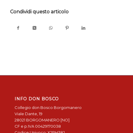
Condividi questo articolo
INFO DON BOSCO
Collegio don Bosco Borgomanero
Viale Dante, 19
28021 BORGOMANERO [NO]
CF e p.IVA 00429170038
Codice Univoco: X2PH38J