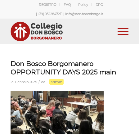
REGISTRO
FAQ
Policy
DPO
[+39] 0322847211 | info@donboscoborgo.it
Don Bosco Borgomanero
OPPORTUNITY DAYS 2025 main
admin
/
29 Gennaio 2025
da