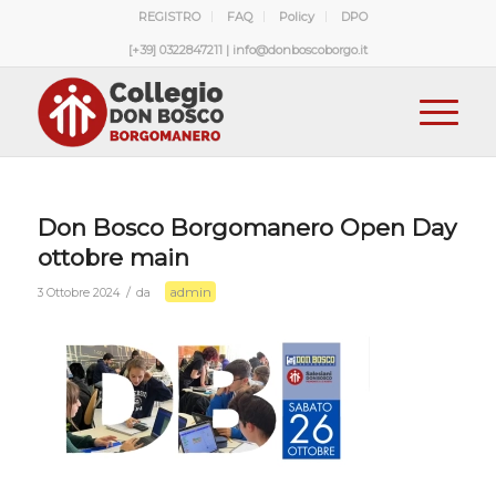
REGISTRO
FAQ
Policy
DPO
[+39] 0322847211 | info@donboscoborgo.it
Don Bosco Borgomanero Open Day
ottobre main
admin
/
3 Ottobre 2024
da