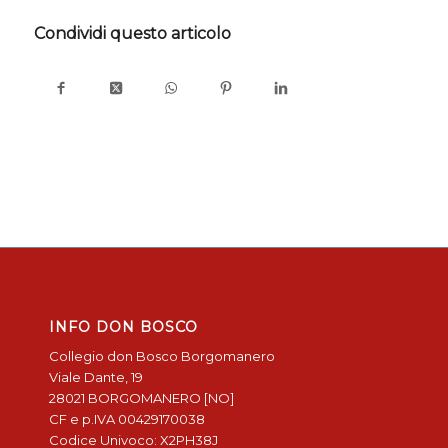
Condividi questo articolo
INFO DON BOSCO
Collegio don Bosco Borgomanero
Viale Dante, 19
28021 BORGOMANERO [NO]
CF e p.IVA 00429170038
Codice Univoco: X2PH38J