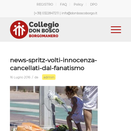
REGISTRO
FAQ
Policy
DPO
[+39] 0322847211 | info@donboscoborgo.it
news-spritz-volti-innocenza-
cancellati-dal-fanatismo
admin
/
16 Luglio 2016
da