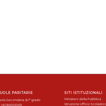
UOLE PARITARIE
SITI ISTITUZIONALI
Ministero della Pubblica
ola Secondaria di I° grado
Istruzione
Ufficio Scolastic
: NO1M001009