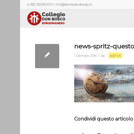
[+39] 0322847211 | info@donboscoborgo.it
news-spritz-quest
admin
/
1 Gennaio 2016
da
Condividi questo articolo