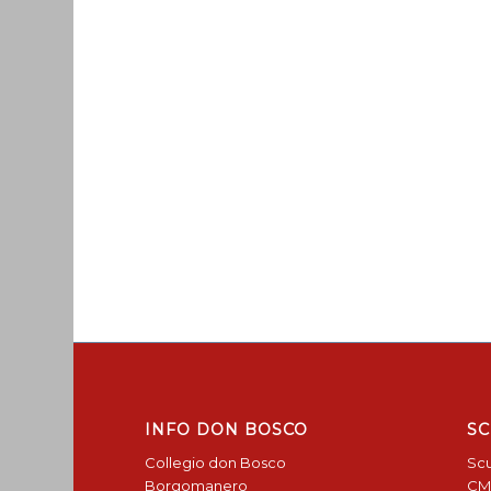
INFO DON BOSCO
SC
Collegio don Bosco
Scu
Borgomanero
CM