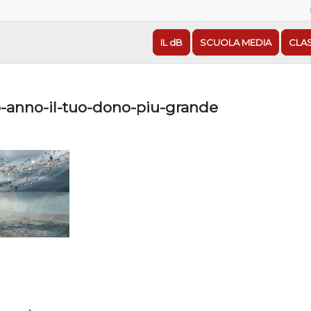
IL dB
SCUOLA MEDIA
CLA
o-anno-il-tuo-dono-piu-grande